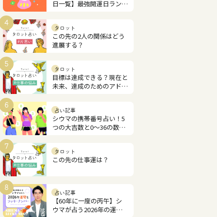
日一覧】最強開運日ランキ
ング
4
タロット
この先の2人の関係はどう
進展する？
5
タロット
目標は達成できる？現在と
未来、達成のためのアドバ
イス
6
占い記事
シウマの携帯番号占い！5
つの大吉数と0～36の数字
解説
7
タロット
この先の仕事運は？
8
占い記事
【60年に一度の丙午】シ
ウマが占う2026年の運勢