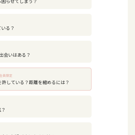
ら困らせてしまう？
ている？
い出会いはある？
会員限定
を許している？距離を縮めるには？
気？