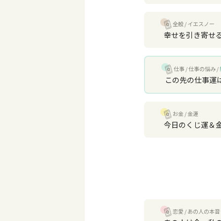
全般
イエスノー
幸せを引き寄せ
仕事
仕事の悩み
この先の仕事運
お金
金運
今日のくじ運＆
恋愛
あの人の本音