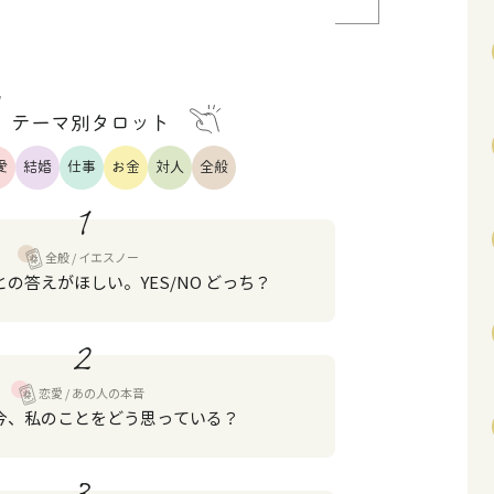
テーマ別タロット
愛
結婚
仕事
お金
対人
全般
1
全般
イエスノー
の答えがほしい。YES/NO どっち？
2
恋愛
あの人の本音
今、私のことをどう思っている？
3