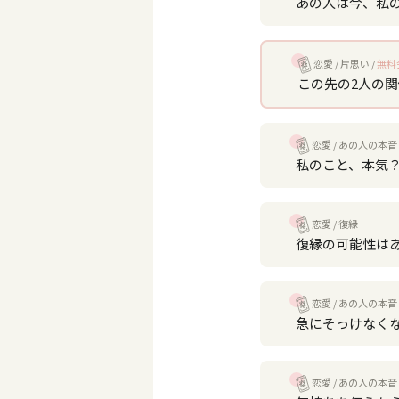
あの人は今、私
恋愛
片思い
無料
この先の2人の
恋愛
あの人の本音
私のこと、本気
恋愛
復縁
復縁の可能性は
恋愛
あの人の本音
急にそっけなく
恋愛
あの人の本音