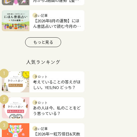
月から2週間の運勢【望月
紫匂の12星座占い】
占い記事
【2026年8月の運勢】にほ
ん昔話占いで読む今月の占
い
もっと見る
人気ランキング
1
タロット
考えていることの答えがほ
しい。YES/NO どっち？
2
タロット
あの人は今、私のことをど
う思っている？
3
占い記事
【2026年一粒万倍日&天赦