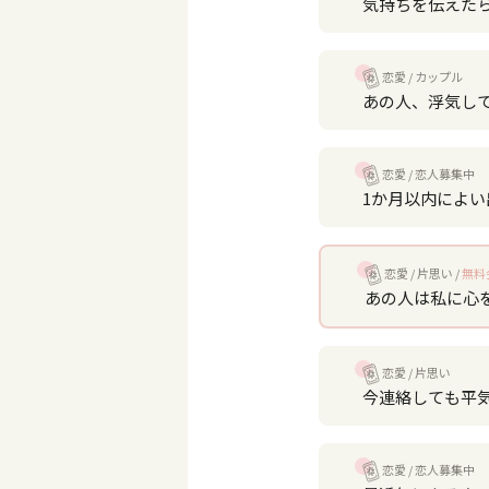
気持ちを伝えた
恋愛
カップル
あの人、浮気し
恋愛
恋人募集中
1か月以内によ
恋愛
片思い
無料
あの人は私に心
恋愛
片思い
今連絡しても平
恋愛
恋人募集中