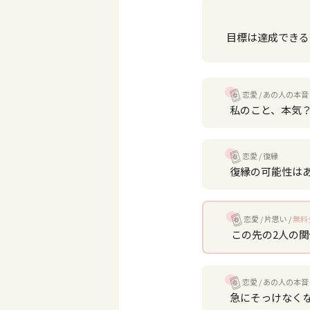
目標は達成できる
恋愛
あの人の本音
私のこと、本気
恋愛
復縁
復縁の可能性は
恋愛
片思い
無料
この先の2人の
恋愛
あの人の本音
急にそっけなく