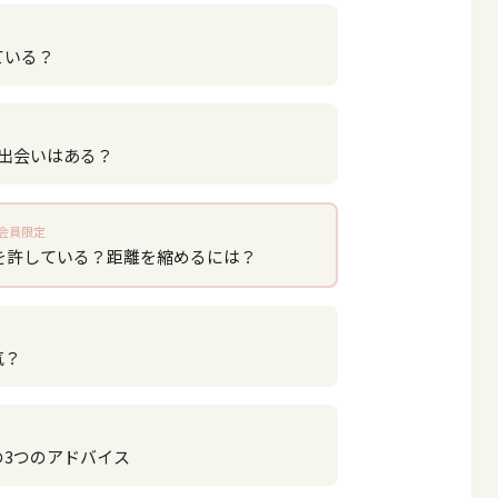
ている？
い出会いはある？
会員限定
を許している？距離を縮めるには？
気？
の3つのアドバイス