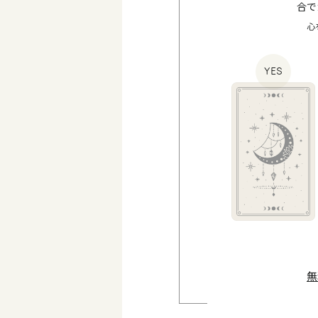
合で
心
YES
無