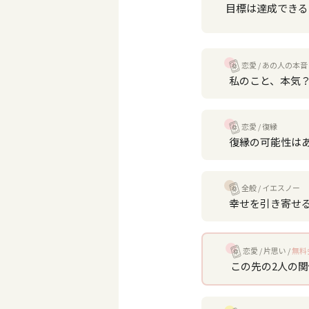
目標は達成できる
恋愛
あの人の本音
私のこと、本気
恋愛
復縁
復縁の可能性は
全般
イエスノー
幸せを引き寄せ
恋愛
片思い
無料
この先の2人の