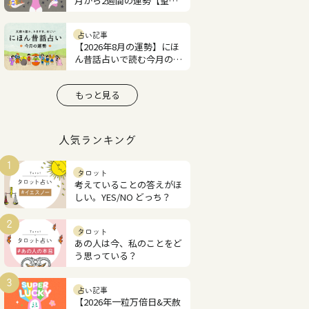
月から2週間の運勢【望月
紫匂の12星座占い】
占い記事
【2026年8月の運勢】にほ
ん昔話占いで読む今月の占
い
もっと見る
人気ランキング
1
タロット
考えていることの答えがほ
しい。YES/NO どっち？
2
タロット
あの人は今、私のことをど
う思っている？
3
占い記事
【2026年一粒万倍日&天赦