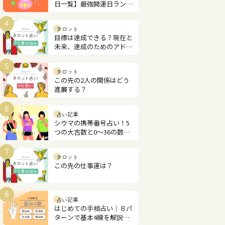
日一覧】最強開運日ランキ
ング
4
タロット
目標は達成できる？現在と
未来、達成のためのアドバ
イス
5
タロット
この先の2人の関係はどう
進展する？
6
占い記事
シウマの携帯番号占い！5
つの大吉数と0～36の数字
解説
7
タロット
この先の仕事運は？
8
占い記事
はじめての手相占い｜８パ
ターンで基本4線を解説！