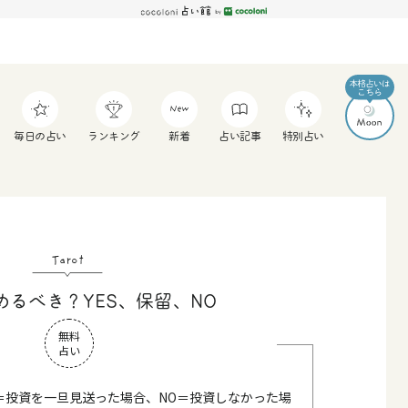
毎日の占い
ランキング
新着
占い記事
特別占い
Tarot
めるべき？YES、保留、NO
無料
占い
留＝投資を一旦見送った場合、NO＝投資しなかった場