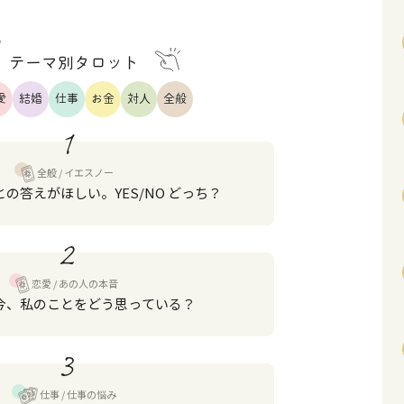
テーマ別タロット
愛
結婚
仕事
お金
対人
全般
1
全般
イエスノー
の答えがほしい。YES/NO どっち？
2
恋愛
あの人の本音
今、私のことをどう思っている？
3
仕事
仕事の悩み