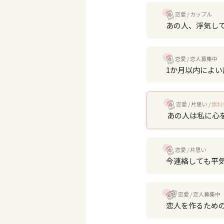
恋愛
カップル
あの人、浮気し
恋愛
恋人募集中
1か月以内によ
恋愛
片思い
無料
あの人は私に心
恋愛
片思い
今連絡しても平
恋愛
恋人募集中
恋人を作るため