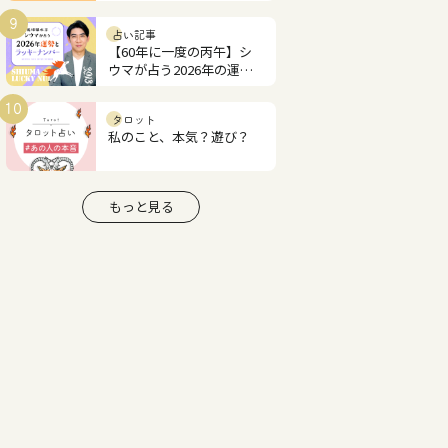
あなたの才能と恋愛運は？
9
占い記事
【60年に一度の丙午】シ
ウマが占う2026年の運勢
とラッキーナンバー
10
タロット
私のこと、本気？遊び？
もっと見る