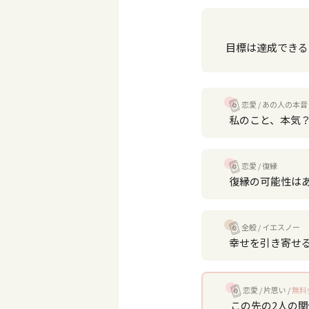
目標は達成できる
恋愛
あの人の本音
私のこと、本気
恋愛
復縁
復縁の可能性は
全般
イエスノー
幸せを引き寄せ
恋愛
片思い
無料
この先の2人の