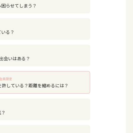
ら困らせてしまう？
ている？
い出会いはある？
会員限定
を許している？距離を縮めるには？
気？