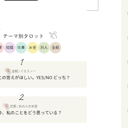
テーマ別タロット
愛
結婚
仕事
お金
対人
全般
1
全般
イエスノー
の答えがほしい。YES/NO どっち？
2
恋愛
あの人の本音
今、私のことをどう思っている？