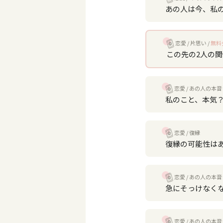
あの人は今、私
恋愛
片思い
無料
この先の2人の
恋愛
あの人の本音
私のこと、本気
恋愛
復縁
復縁の可能性は
恋愛
あの人の本音
急にそっけなく
恋愛
あの人の本音