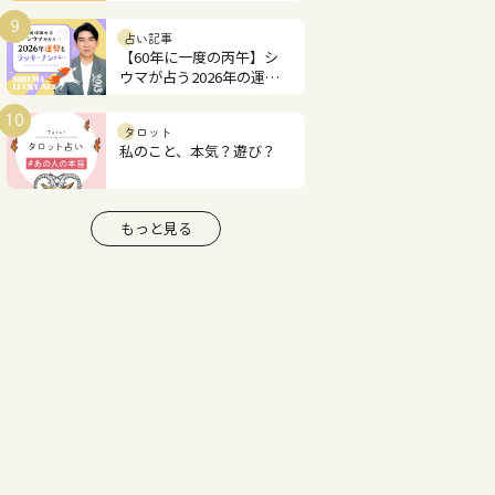
あなたの才能と恋愛運は？
9
占い記事
【60年に一度の丙午】シ
ウマが占う2026年の運勢
とラッキーナンバー
10
タロット
私のこと、本気？遊び？
もっと見る