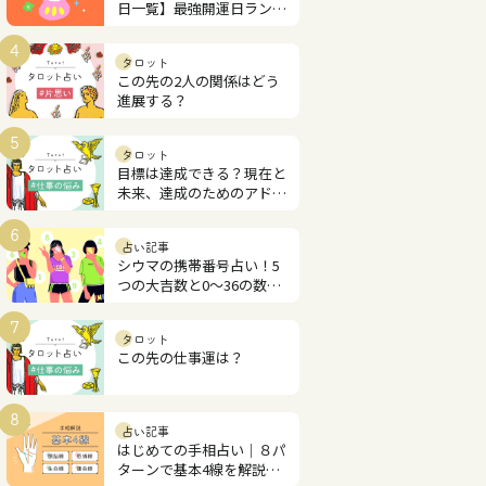
日一覧】最強開運日ランキ
ング
4
タロット
この先の2人の関係はどう
進展する？
5
タロット
目標は達成できる？現在と
未来、達成のためのアドバ
イス
6
占い記事
シウマの携帯番号占い！5
つの大吉数と0～36の数字
解説
7
タロット
この先の仕事運は？
8
占い記事
はじめての手相占い｜８パ
ターンで基本4線を解説！