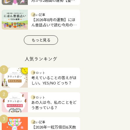
月から2週間の運勢【望月
紫匂の12星座占い】
占い記事
【2026年8月の運勢】にほ
ん昔話占いで読む今月の占
い
もっと見る
人気ランキング
1
タロット
考えていることの答えがほ
しい。YES/NO どっち？
2
タロット
あの人は今、私のことをど
う思っている？
3
占い記事
【2026年一粒万倍日&天赦