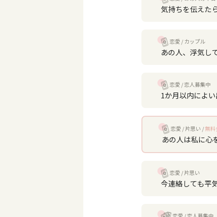
気持ちを伝えた
恋愛
カップル
あの人、浮気し
恋愛
恋人募集中
1か月以内によ
恋愛
片思い
無料
あの人は私に心
恋愛
片思い
今連絡しても平
恋愛
恋人募集中