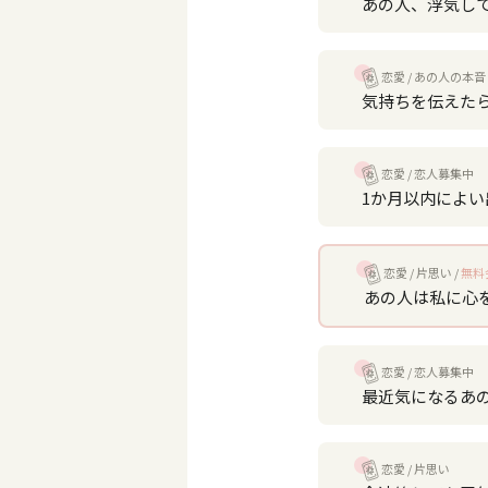
あの人、浮気し
恋愛
あの人の本音
気持ちを伝えた
恋愛
恋人募集中
1か月以内によ
恋愛
片思い
無料
あの人は私に心
恋愛
恋人募集中
最近気になるあ
恋愛
片思い