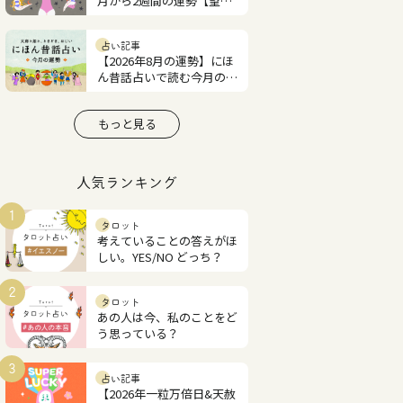
月から2週間の運勢【望月
紫匂の12星座占い】
占い記事
【2026年8月の運勢】にほ
ん昔話占いで読む今月の占
い
もっと見る
人気ランキング
1
タロット
考えていることの答えがほ
しい。YES/NO どっち？
2
タロット
あの人は今、私のことをど
う思っている？
3
占い記事
【2026年一粒万倍日&天赦