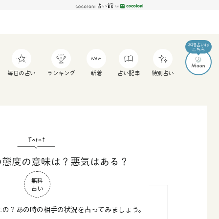
毎日の占い
ランキング
新着
占い記事
特別占い
Tarot
の態度の意味は？悪気はある？
無料
占い
たの？あの時の相手の状況を占ってみましょう。