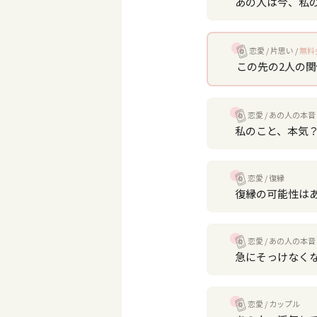
あの人は今、私
恋愛
片思い
無料
この先の2人の
恋愛
あの人の本音
私のこと、本気
恋愛
復縁
復縁の可能性は
恋愛
あの人の本音
急にそっけなく
恋愛
カップル