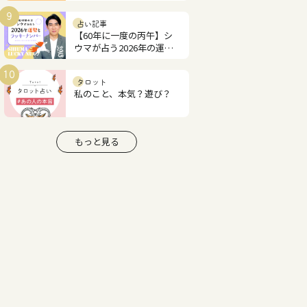
あなたの才能と恋愛運は？
9
占い記事
【60年に一度の丙午】シ
ウマが占う2026年の運勢
とラッキーナンバー
10
タロット
私のこと、本気？遊び？
もっと見る