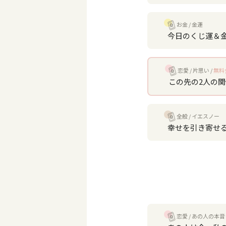
お金
金運
今日のくじ運＆
恋愛
片思い
無料
この先の2人の
全般
イエスノー
幸せを引き寄せ
恋愛
あの人の本音