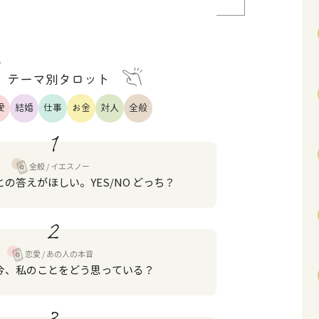
テーマ別タロット
愛
結婚
仕事
お金
対人
全般
1
全般
イエスノー
の答えがほしい。YES/NO どっち？
2
恋愛
あの人の本音
今、私のことをどう思っている？
3