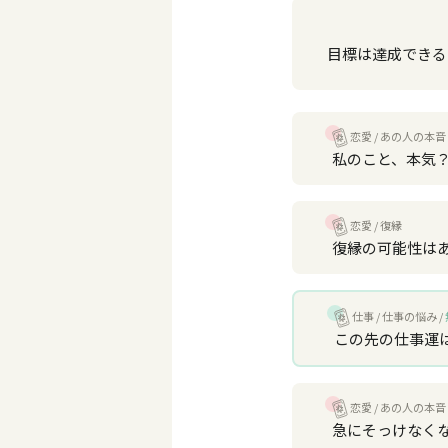
目標は達成できる
恋愛
あの人の本音
私のこと、本気
恋愛
復縁
復縁の可能性は
仕事
仕事の悩み
この先の仕事運
恋愛
あの人の本音
急にそっけなく