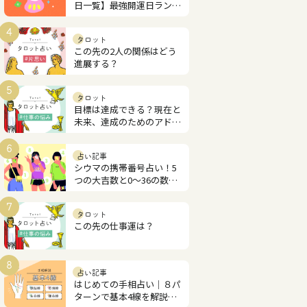
日一覧】最強開運日ランキ
ング
4
タロット
この先の2人の関係はどう
進展する？
5
タロット
目標は達成できる？現在と
未来、達成のためのアドバ
イス
6
占い記事
シウマの携帯番号占い！5
つの大吉数と0～36の数字
解説
7
タロット
この先の仕事運は？
8
占い記事
はじめての手相占い｜８パ
ターンで基本4線を解説！