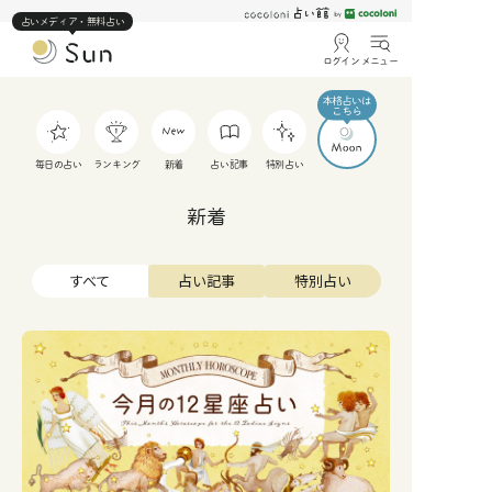
占いメディア・無料占い
ログイン
メニュー
毎日の占い
ランキング
新着
占い記事
特別占い
新着
すべて
占い記事
特別占い