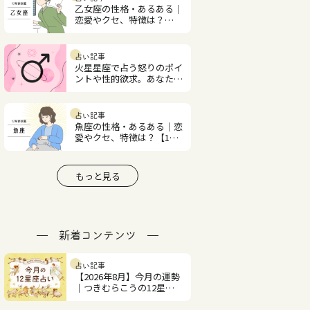
乙女座の性格・あるある｜
恋愛やクセ、特徴は？
【12星座図鑑】
占い記事
火星星座で占う怒りのポイ
ントや性的欲求。あなたの
火星星座を調べよう
占い記事
魚座の性格・あるある｜恋
愛やクセ、特徴は？【12
星座図鑑】
もっと見る
新着コンテンツ
占い記事
【2026年8月】今月の運勢
｜つきむらこうの12星座
占い