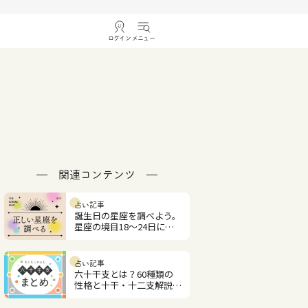
ログイン
メニュー
関連コンテンツ
占い記事
誕生日の星座を調べよう。
星座の境目18〜24日に生
まれた人は要チェック！
占い記事
六十干支とは？60種類の
性格と十干・十二支解説
【四柱推命】