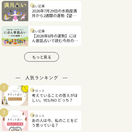
占い記事
2026年7月29日の水瓶座満
月から2週間の運勢【望月
紫匂の12星座占い】
占い記事
【2026年8月の運勢】にほ
ん昔話占いで読む今月の占
い
もっと見る
人気ランキング
1
タロット
考えていることの答えがほ
しい。YES/NO どっち？
2
タロット
あの人は今、私のことをど
う思っている？