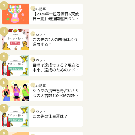
3
占い記事
【2026年一粒万倍日&天赦
日一覧】最強開運日ランキ
ング
4
タロット
この先の2人の関係はどう
進展する？
5
タロット
目標は達成できる？現在と
未来、達成のためのアドバ
イス
6
占い記事
シウマの携帯番号占い！5
つの大吉数と0～36の数字
解説
7
タロット
この先の仕事運は？
8