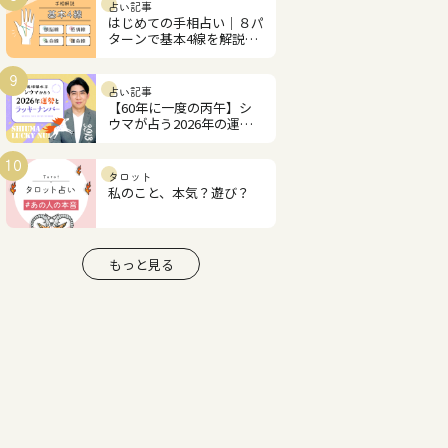
占い記事
はじめての手相占い｜８パ
ターンで基本4線を解説！
あなたの才能と恋愛運は？
9
占い記事
【60年に一度の丙午】シ
ウマが占う2026年の運勢
とラッキーナンバー
10
タロット
私のこと、本気？遊び？
もっと見る