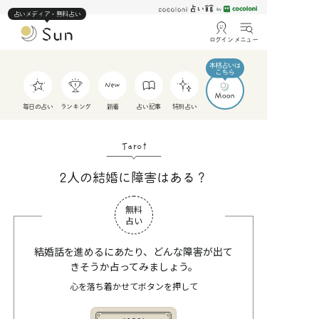
占いメディア・無料占い
ログイン
メニュー
毎日の占い
ランキング
新着
占い記事
特別占い
Tarot
2人の結婚に障害はある？
無料
占い
結婚話を進めるにあたり、どんな障害が出て
きそうか占ってみましょう。
心を落ち着かせてボタンを押して