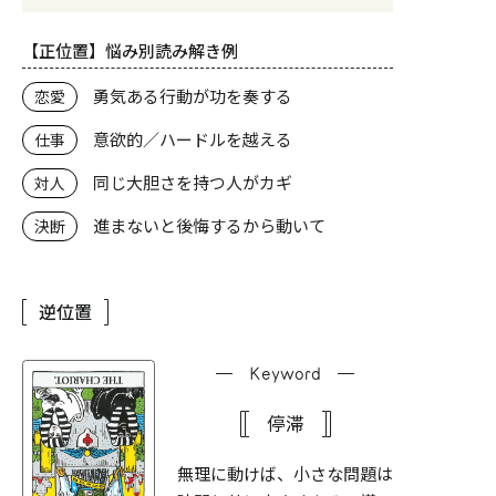
【正位置】悩み別読み解き例
勇気ある行動が功を奏する
恋愛
意欲的／ハードルを越える
仕事
同じ大胆さを持つ人がカギ
対人
進まないと後悔するから動いて
決断
逆位置
Keyword
停滞
無理に動けば、小さな問題は