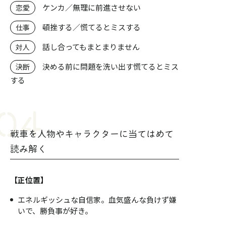
ケンカ／無理に前進させない
恋愛
頓挫する／慌てるとミスする
仕事
話し合ってもまとまりません
対人
決める前に問題を洗い出す慌てるとミス
決断
する
戦車を人物やキャラクターに当てはめて
読み解く
【正位置】
エネルギッシュな自信家。血気盛んな負けず嫌
いで、勝負事が好き。