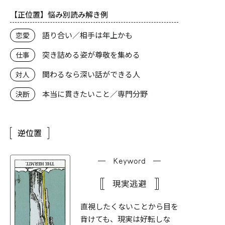
【正位置】悩み別読み解き例
語り合い／相手は年上かも
恋愛
突き詰める姿が尊敬を集める
仕事
関わるなら深い話ができる人
対人
本当に貫きたいこと／専門分野
決断
逆位置
Keyword
現実逃避
直視したくないことから目を
背けても、現実は好転しな