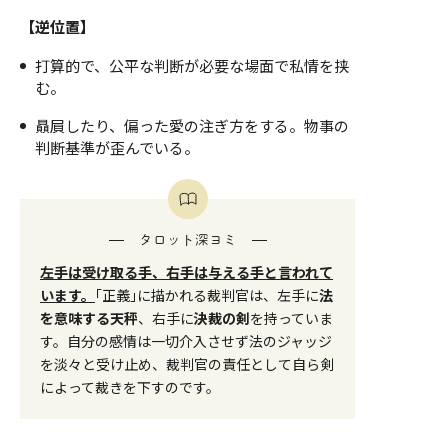
【逆位置】
打算的で、公平な判断が必要な場面で私情を挟
む。
贔屓したり、偏った愛の注ぎ方をする。物事の
判断基準が歪んでいる。
タロット深ヨミ
左手は受け取る手、右手は与える手と言われて
います。
｢正義｣に描かれる裁判官は、左手に
法
を意味する天秤
、右手に
決裁の剣
を持っていま
す。自分の感情は一切介入させず法のジャッジ
を淡々と受け止め、裁判官の責任として自ら剣
によって裁きを下すのです。