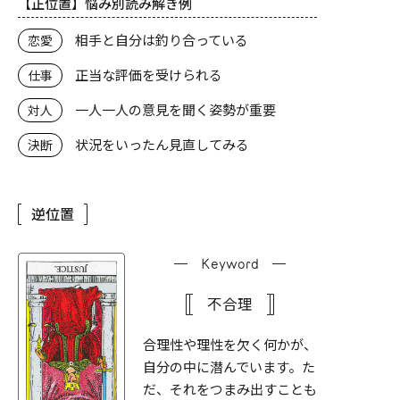
【正位置】悩み別読み解き例
相手と自分は釣り合っている
恋愛
正当な評価を受けられる
仕事
一人一人の意見を聞く姿勢が重要
対人
状況をいったん見直してみる
決断
逆位置
Keyword
不合理
合理性や理性を欠く何かが、
自分の中に潜んでいます。た
だ、それをつまみ出すことも