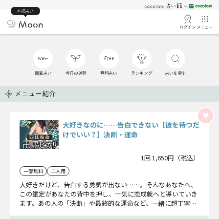
本格占い
ログイン
メニュー
新着占い
今日の運勢
無料占い
ランキング
占いを探す
メニュー紹介
大好きなのに……告白できない【彼を待つだ
けでいい？】決断・運命
1回 1,650円（税込）
一部無料
二人用
大好きだけど、告白する勇気が出ない……。そんなあなたへ、
この鑑定があなたの背中を押し、一気に恋成就へと導いていき
ます。あの人の「決断」や最終的な運命など、一緒に超丁寧に
真実を読み解いていきましょう。