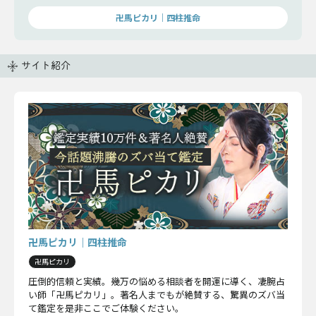
卍馬ピカリ｜四柱推命
サイト紹介
卍馬ピカリ｜四柱推命
卍馬ピカリ
圧倒的信頼と実績。幾万の悩める相談者を開運に導く、凄腕占
い師「卍馬ピカリ」。著名人までもが絶賛する、驚異のズバ当
て鑑定を是非ここでご体験ください。