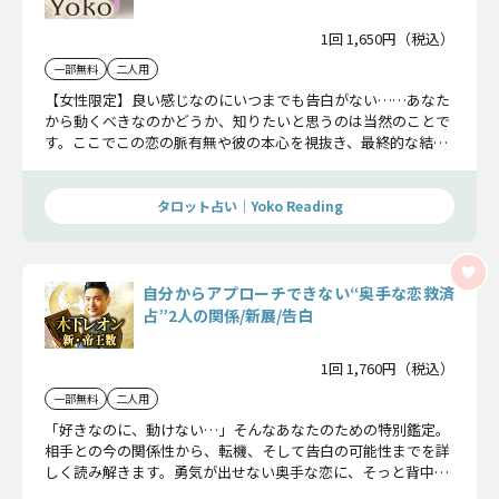
1回 1,650円（税込）
一部無料
二人用
【女性限定】良い感じなのにいつまでも告白がない……あなた
から動くべきなのかどうか、知りたいと思うのは当然のことで
す。ここでこの恋の脈有無や彼の本心を視抜き、最終的な結論
まで明らかにしていきましょう。
タロット占い｜Yoko Reading
自分からアプローチできない“奥手な恋救済
占”2人の関係/新展/告白
1回 1,760円（税込）
一部無料
二人用
「好きなのに、動けない…」そんなあなたのための特別鑑定。
相手との今の関係性から、転機、そして告白の可能性までを詳
しく読み解きます。勇気が出せない奥手な恋に、そっと背中を
押すメッセージをお届けします。