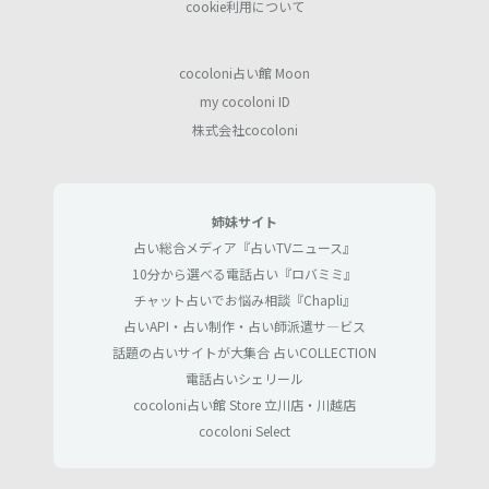
cookie利用について
cocoloni占い館 Moon
my cocoloni ID
株式会社cocoloni
姉妹サイト
占い総合メディア『占いTVニュース』
10分から選べる電話占い『ロバミミ』
チャット占いでお悩み相談『Chapli』
占いAPI・占い制作・占い師派遣サ―ビス
話題の占いサイトが大集合 占いCOLLECTION
電話占いシェリール
cocoloni占い館 Store 立川店・川越店
cocoloni Select