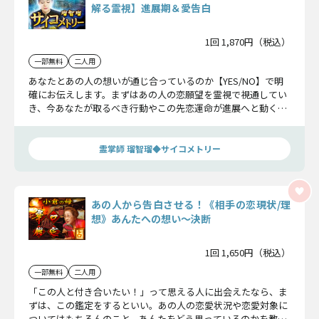
解る霊視】進展期＆愛告白
1回 1,870円（税込）
一部無料
二人用
あなたとあの人の想いが通じ合っているのか【YES/NO】で明
確にお伝えします。まずはあの人の恋願望を霊視で視通してい
き、今あなたが取るべき行動やこの先恋運命が進展へと動くの
かハッキリお伝えします。
霊掌師 瑠智瑠◆サイコメトリー
あの人から告白させる！《相手の恋現状/理
想》あんたへの想い〜決断
1回 1,650円（税込）
一部無料
二人用
「この人と付き合いたい！」って思える人に出会えたなら、ま
ずは、この鑑定をするといい。あの人の恋愛状況や恋愛対象に
ついてはもちろんのこと、あんたをどう思っているのかを教え