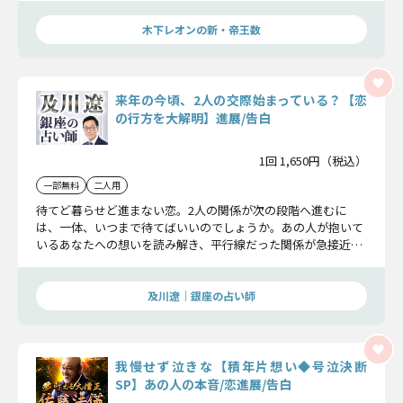
木下レオンの新・帝王数
来年の今頃、2人の交際始まっている？【恋
の行方を大解明】進展/告白
1回 1,650円（税込）
一部無料
二人用
待てど暮らせど進まない恋。2人の関係が次の段階へ進むに
は、一体、いつまで待てばいいのでしょうか。あの人が抱いて
いるあなたへの想いを読み解き、平行線だった関係が急接近す
る日。そして、その先にある2人の恋の行方を明らかにしま
す。
及川遼｜銀座の占い師
我慢せず泣きな【積年片想い◆号泣決断
SP】あの人の本音/恋進展/告白