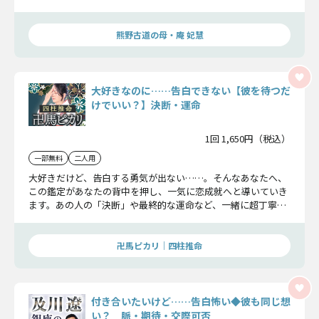
で、あの人の気持ちを余すことなくお伝えします……
熊野古道の母・庵 妃慧
大好きなのに……告白できない【彼を待つだ
けでいい？】決断・運命
1回 1,650円（税込）
一部無料
二人用
大好きだけど、告白する勇気が出ない……。そんなあなたへ、
この鑑定があなたの背中を押し、一気に恋成就へと導いていき
ます。あの人の「決断」や最終的な運命など、一緒に超丁寧に
真実を読み解いていきましょう。
卍馬ピカリ｜四柱推命
付き合いたいけど……告白怖い◆彼も同じ想
い？ 脈・期待・交際可否