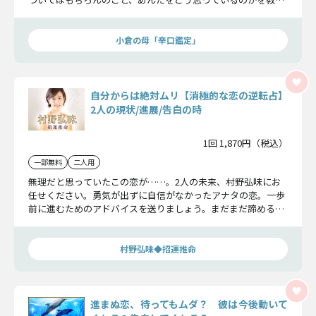
るよ。あの人から告白させたいなら、これを熟読するとあんた
が望む結果につながるだろうね。
小倉の母「辛口鑑定」
自分からは絶対ムリ【消極的な恋の逆転占】
2人の現状/進展/告白の時
1回 1,870円（税込）
一部無料
二人用
無理だと思っていたこの恋が……。2人の未来、村野弘味にお
任せください。勇気が出ずに自信がなかったアナタの恋。一歩
前に進むためのアドバイスを送りましょう。まだまだ諦めるの
は早いのです。
村野弘味◆招運推命
進まぬ恋、待ってもムダ？ 彼は今後動いて