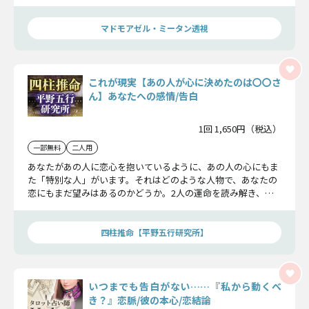
れからの二人の恋の展望まで全てを明らかにしていきますよ。
マドモアゼル・ミータン透視
これが現実【あの人が心に決めたのは〇〇さ
ん】あなたへの感情/告白
1回 1,650円（税込）
一部無料
二人用
あなたがあの人に恋心を抱いているように、あの人の心にもま
た「特別な人」がいます。それはどのような人物で、あなたの
恋にもまだ望みはあるのかどうか。2人の運命を読み解き、あ
の人が最終的に告白をする相手までをお伝えします。
四柱推命【平野五行研究所】
いつまでも告白がない……『私から動くべ
き？』恋脈/彼の本心/恋結論