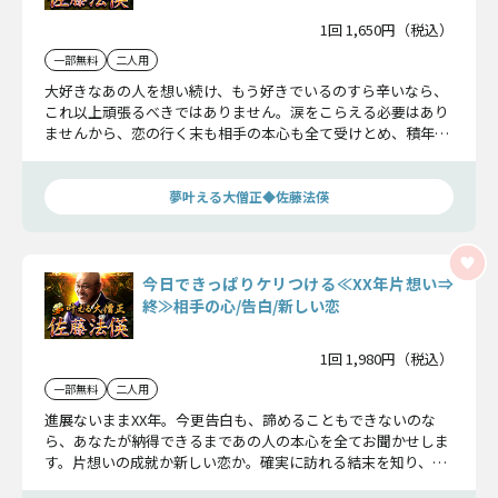
1回 1,650円（税込）
一部無料
二人用
大好きなあの人を想い続け、もう好きでいるのすら辛いなら、
これ以上頑張るべきではありません。涙をこらえる必要はあり
ませんから、恋の行く末も相手の本心も全て受けとめ、積年の
片想いに別れを告げましょう。
夢叶える大僧正◆佐藤法偀
今日できっぱりケリつける≪XX年片想い⇒
終≫相手の心/告白/新しい恋
1回 1,980円（税込）
一部無料
二人用
進展ないままXX年。今更告白も、諦めることもできないのな
ら、あなたが納得できるまであの人の本心を全てお聞かせしま
す。片想いの成就か新しい恋か。確実に訪れる結末を知り、長
い恋煩いにケリをつけましょう。