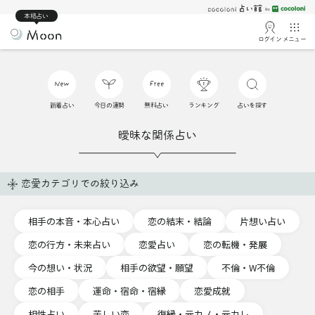
本格占い
ログイン
メニュー
新着占い
今日の運勢
無料占い
ランキング
占いを探す
曖昧な関係占い
恋愛カテゴリでの絞り込み
相手の本音・本心占い
恋の結末・結論
片想い占い
恋の行方・未来占い
恋愛占い
恋の転機・発展
今の想い・状況
相手の欲望・願望
不倫・W不倫
恋の相手
運命・宿命・宿縁
恋愛成就
相性占い
苦しい恋
復縁・元カノ・元カレ