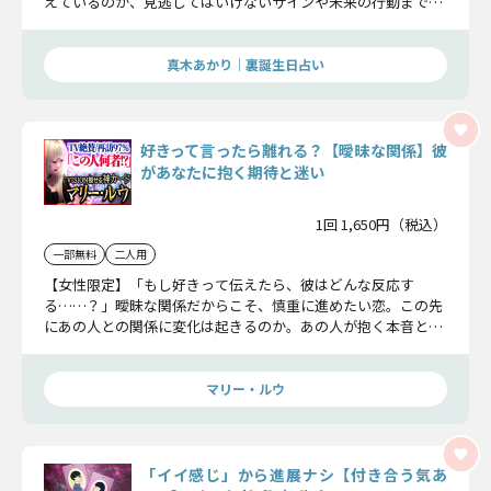
えているのか、見逃してはいけないサインや未来の行動まで、
包み隠さずにお話していきます。
真木あかり｜裏誕生日占い
好きって言ったら離れる？【曖昧な関係】彼
があなたに抱く期待と迷い
1回 1,650円（税込）
一部無料
二人用
【女性限定】「もし好きって伝えたら、彼はどんな反応す
る……？」曖昧な関係だからこそ、慎重に進めたい恋。この先
にあの人との関係に変化は起きるのか。あの人が抱く本音と真
意を紐解き、2人の恋未来をお伝えしましょう。
マリー・ルウ
「イイ感じ」から進展ナシ【付き合う気あ