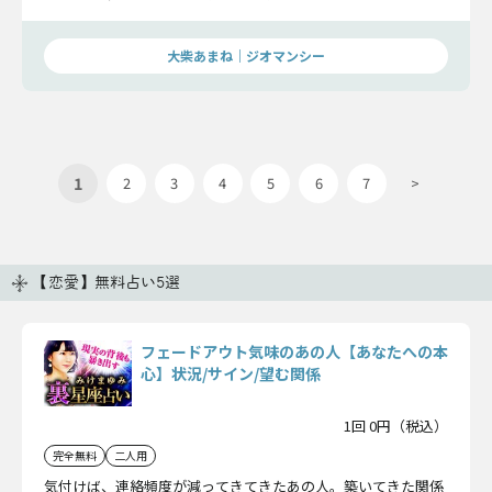
人が求める距離感を、丁寧に明かします。
大柴あまね｜ジオマンシー
1
2
3
4
5
6
7
>
【恋愛】無料占い5選
フェードアウト気味のあの人【あなたへの本
心】状況/サイン/望む関係
1回 0円（税込）
完全無料
二人用
気付けば、連絡頻度が減ってきてきたあの人。築いてきた関係