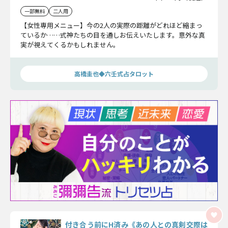
一部無料
二人用
【女性専用メニュー】今の2人の実際の距離がどれほど縮まっ
ているか……式神たちの目を通しお伝えいたします。意外な真
実が視えてくるかもしれません。
高橋圭也◆六壬式占タロット
付き合う前にH済み《あの人との真剣交際は