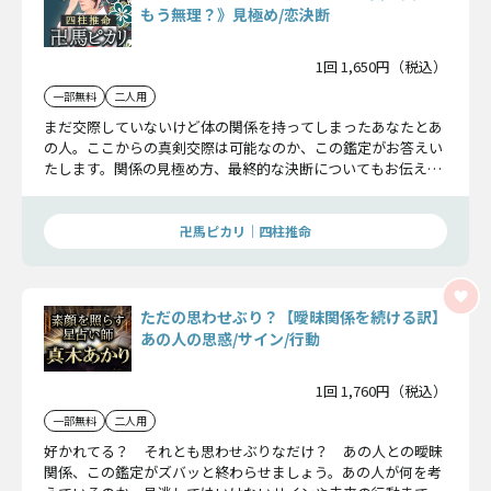
もう無理？》見極め/恋決断
1回 1,650円（税込）
一部無料
二人用
まだ交際していないけど体の関係を持ってしまったあなたとあ
の人。ここからの真剣交際は可能なのか、この鑑定がお答えい
たします。関係の見極め方、最終的な決断についてもお伝えい
たしますので見逃し厳禁ですよ。
卍馬ピカリ｜四柱推命
ただの思わせぶり？【曖昧関係を続ける訳】
あの人の思惑/サイン/行動
1回 1,760円（税込）
一部無料
二人用
好かれてる？ それとも思わせぶりなだけ？ あの人との曖昧
関係、この鑑定がズバッと終わらせましょう。あの人が何を考