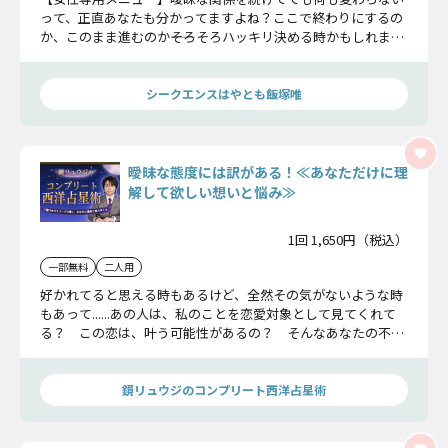
って、正直あなたも分かってますよね？ここで終わりにするの
か、このまま進むのか――そろそろハッキリ決める時かもしれませ
ん。彼の本音も、胸の内に隠してる気持ちも、私たちが全部ま
とめてお伝えしますね。
シークエンスはやとも飯塚唯
曖昧な態度には訳がある！≪あなただけに理
解して欲しい想いと悩み≫
1回 1,650円（税込）
一部無料
二人用
好かれてると思える時もあるけど、全然その気がないような時
もあって......あの人は、私のことを恋愛対象として見てくれて
る？ この恋は、叶う可能性があるの？ そんなあなたの不安
を鏡リュウジが払拭！ 曖昧に見えるあの人の態度の理由や恋
の転機を教えます。
鏡リュウジのコンプリート西洋占星術