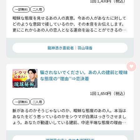
1回 1,430円（税込）
一部無料
二人用
曖昧な態度を見せるあの人の真意。今あの人があなたに対して
どのような意図で接しているのか、その本音をお伝えします。
更にこれからあの人の恋人となる運命を辿ることができるの
か、その真相をお話します。
龍神憑き霊能者｜羽山璃香
騙されないでください。あの人の建前と曖昧
な態度の“理由”⇒恋決着
1回 1,650円（税込）
一部無料
二人用
脈があるのかそうじゃないのか、曖昧な態度のあの人。本当は
あなたをどう思っているのかをシウマが白黒はっきりさせまし
ょう。あなたが勘違いしている建前、中途半端な態度の理由、
隠している本音を明らかに。この恋がどんな決着をつけるのか
もきちんとお話ししますよ。