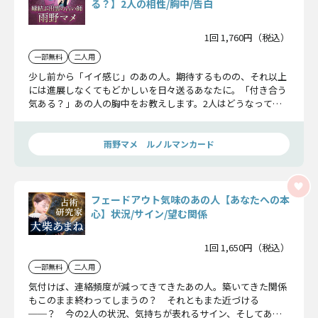
る？】2人の相性/胸中/告白
1回 1,760円（税込）
一部無料
二人用
少し前から「イイ感じ」のあの人。期待するものの、それ以上
には進展しなくてもどかしいを日々送るあなたに。「付き合う
気ある？」あの人の胸中をお教えします。2人はどうなってい
くか、視えたことをお教えします。
雨野マメ ルノルマンカード
フェードアウト気味のあの人【あなたへの本
心】状況/サイン/望む関係
1回 1,650円（税込）
一部無料
二人用
気付けば、連絡頻度が減ってきてきたあの人。築いてきた関係
もこのまま終わってしまうの？ それともまた近づける
──？ 今の2人の状況、気持ちが表れるサイン、そしてあの