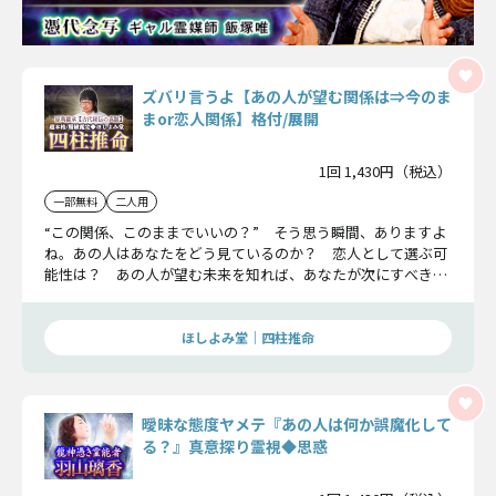
ズバリ言うよ【あの人が望む関係は⇒今のま
まor恋人関係】格付/展開
1回 1,430円（税込）
一部無料
二人用
“この関係、このままでいいの？” そう思う瞬間、ありますよ
ね。あの人はあなたをどう見ているのか？ 恋人として選ぶ可
能性は？ あの人が望む未来を知れば、あなたが次にすべきこ
とも見えてきますよ。
ほしよみ堂｜四柱推命
曖昧な態度ヤメテ『あの人は何か誤魔化して
る？』真意探り霊視◆思惑