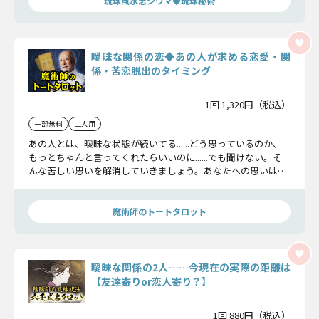
琉球風水志シウマ◆琉球秘術
曖昧な関係の恋◆あの人が求める恋愛・関
係・苦恋脱出のタイミング
1回 1,320円（税込）
一部無料
二人用
あの人とは、曖昧な状態が続いてる......どう思っているのか、
もっとちゃんと言ってくれたらいいのに......でも聞けない。そ
んな苦しい思いを解消していきましょう。あなたへの思いはも
ちろん。この関係が変わるきっかけや恋を進展させるか待つべ
きかまでを教えます。
魔術師のトートタロット
曖昧な関係の2人……今現在の実際の距離は
【友達寄りor恋人寄り？】
1回 880円（税込）