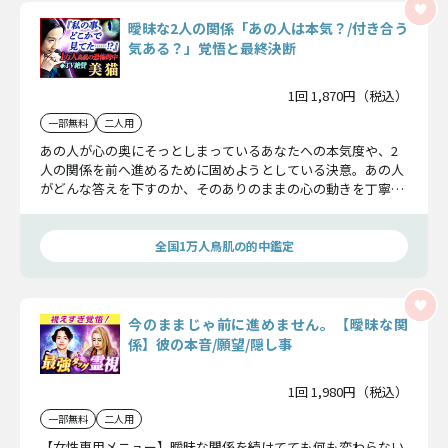
曖昧な2人の関係「あの人は本気？/付き合う
気ある？」覚悟と最終決断
1回 1,870円（税込）
一部無料
二人用
あの人が心の奥にそっとしまっているあなたへの本気度や、2
人の関係を前へ進めるために固めようとしている決意。あの人
がどんな答えを下すのか、そのありのままの心の動きを丁寧に
読み解いていきましょう。
全国1万人鳥肌の的中鑑定
今のままじゃ前に進めません。【曖昧な関
係】彼の本音/願望/隠し事
1回 1,980円（税込）
一部無料
二人用
【女性専用メニュー】曖昧な関係を続けてても何も変わらない