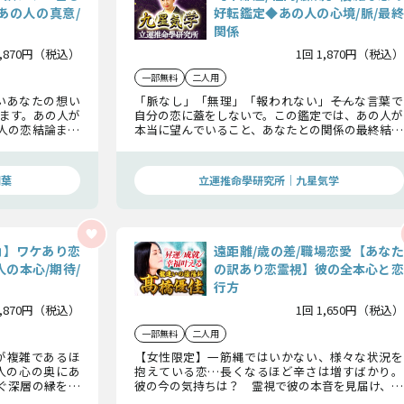
あの人の真意/
好転鑑定◆あの人の心境/脈/最終
関係
1,870円（税込）
1回 1,870円（税込）
一部無料
二人用
いあなたの想い
「脈なし」「無理」「報われない」――そんな言葉で
ます。あの人が
自分の恋に蓋をしないで。この鑑定では、あの人が
人の恋結論まで
本当に望んでいること、あなたとの関係の最終結論
越え、幸せを掴
を明かします。望みの薄い恋が動き出す瞬間を見逃
さないで。
瑚葉
立運推命學研究所｜九星気学
角】ワケあり恋
遠距離/歳の差/職場恋愛【あなた
の本心/期待/
の訳あり恋霊視】彼の全本心と恋
行方
1,870円（税込）
1回 1,650円（税込）
一部無料
二人用
が複雑であるほ
【女性限定】一筋縄ではいかない、様々な状況を
人の心の奥にあ
抱えている恋…長くなるほど辛さは増すばかり。
なぐ深層の縁を読
彼の今の気持ちは？ 霊視で彼の本音を見届け、こ
優位に立てるで
こで恋に終止符を打つかどうかの英断を下しまし