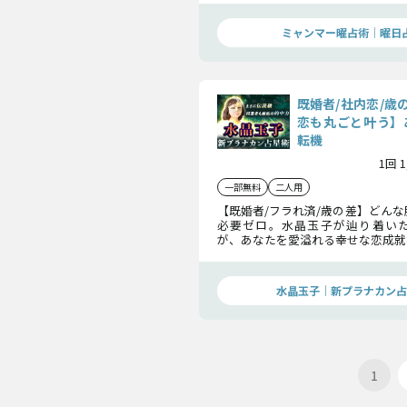
しょう。曜日の秘術が明かす“難恋
ご覧ください。
ミャンマー曜占術│曜日
既婚者/社内恋/歳
恋も丸ごと叶う】
転機
1回 
一部無料
二人用
【既婚者/フラれ済/歳の差】どん
必要ゼロ。水晶玉子が辿り着い
が、あなたを愛溢れる幸せな恋成就
あの人の本音から恋転機まで、あな
を受け止め「あの人との恋運命」
伝えいたします。
水晶玉子｜新プラナカン占
1