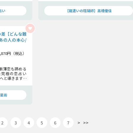
逆転の可能性”を
ょう。
占い
【龍遣いの陰陽師】高橋優佳
の差【どんな難
あの人の本心/
1,870円（税込）
な脈薄恋も諦める
た究極の恋占い
へと導きます。
たの本気の想い
の真実を全てお
星術
>
>>
2
3
4
5
6
7