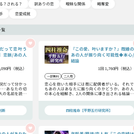
る？される？
訳ありの恋
曖昧な関係
略奪愛
手
恋愛成就
一覧
角だって恋叶う
『この愛、叶いますか？』既婚の
】恋脈/あの人
あの人が振り向く可能性◆本心/
結論
2,090円（税込）
1回 1,760円（税込）
一部無料
二人用
状況だって分かっ
恋心を抱いた相手には既に配偶者がいる。それで
……あなたの切
もあの人はあなたに振り向くのかどうか、あの人
人の名前を読み
の本心を紐解き、2人の関係に導き出される結論に
ついて詳細に鑑
ついてお話しいたします。この愛が叶うのかどう
か……この先に訪れる事実をお確かめ下さい。
判断
四柱推命【平野五行研究所】
あの人があなた
年齢差/職場/恋人有『この恋続け