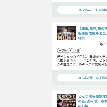
抱いている本音や、この恋の最終結
リと断言しますよ。
タバやん。｜名前診断
【既婚/略奪/年の
も強制成就◆あの
結論
1回 
一部無料
二人用
好きになった相手は、既婚者・年
な壁がある人……『この恋、どう
この鑑定では、あの人の本気度や2
を明らかにします。あなたが進むべ
ましょう。
ほしよみ堂｜四柱推命
どんな恋も強制成
の差/望み薄】意欲
の心境