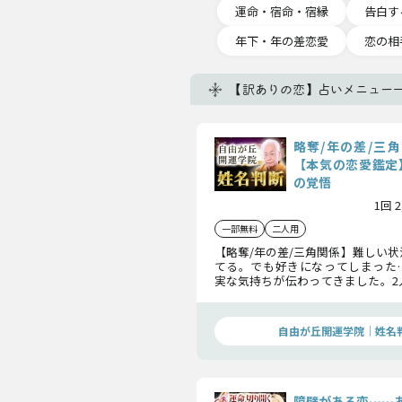
運命・宿命・宿縁
告白す
年下・年の差恋愛
恋の相
【訳ありの恋】占いメニュー
略奪/年の差/三
【本気の恋愛鑑定
の覚悟
1回 
一部無料
二人用
【略奪/年の差/三角関係】難しい
てる。でも好きになってしまった
実な気持ちが伝わってきました。2
解いて、あの人への脈や恋の進展に
定しましょう。
自由が丘開運学院│姓名
障壁がある恋……