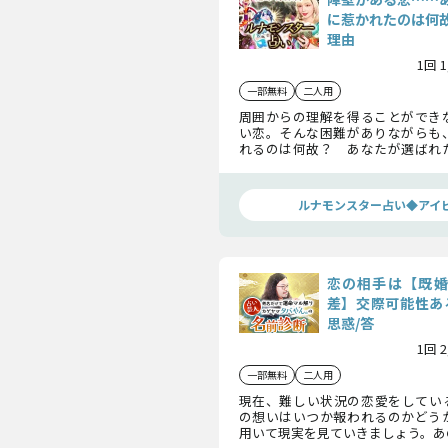
に惹かれたのは何
理由
1回 
一部無料
二人用
周囲からの理解を得ることができ
い恋。そんな困難がありながらも
れるのは何故？ あなたが選ばれ
しょう。
ルナモンスター占い◆アイ
恋の相手は【既婚
差】交際可能性あ
思惑/答
1回 
一部無料
二人用
現在、難しい状況の恋愛をしてい
の想いはいつか報われるのかどう
用いて現実を見ていきましょう。あ