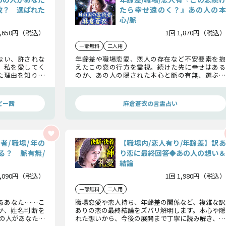
故？ 選ばれた
たら幸せ遠のく？』あの人の本
心/脈
1,650円（税込）
1回 1,870円（税込）
一部無料
二人用
ない、許されな
年齢差や職場恋愛、恋人の存在など不安要素を抱
、私を愛してく
えたこの恋の行方を霊視。続けた先に幸せはある
た理由を知りま
のか、あの人の隠された本心と脈の有無、選ぶべ
き答えを見極めます。
ビー茜
麻倉蒼衣の言霊占い
者/職場/年の
【職場内/恋人有り/年齢差】訳あ
る？ 脈有無/
り恋に最終回答◆あの人の想い＆
結論
2,090円（税込）
1回 1,980円（税込）
一部無料
二人用
るあなた……こ
職場恋愛や恋人持ち、年齢差の関係など、複雑な訳
か、姓名判断を
ありの恋の最終結論をズバリ解明します。本心や隠
の人があなたに
れた想いから、今後の展開まで丁寧に読み解き、あ