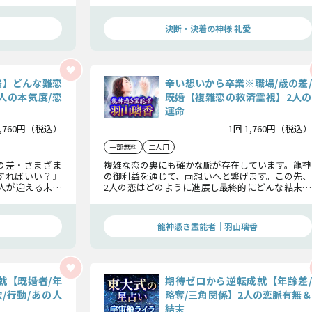
末まで、ハッキ
なたの選択と行動の指針のためにお伝えします。
決断・決着の神様 礼愛
差】どんな難恋
辛い想いから卒業※職場/歳の差/
人の本気度/恋
既婚【複雑恋の救済霊視】2人の
運命
1,760円（税込）
1回 1,760円（税込）
一部無料
二人用
の差・さまざま
複雑な恋の裏にも確かな脈が存在しています。龍神
すればいい？』
の御利益を通じて、両想いへと繋げます。この先、
人が迎える未来
2人の恋はどのように進展し最終的にどんな結末へ
き道を今見極め
と辿り着くのか、その全貌をお伝えさせていただ
きます。
龍神憑き霊能者｜羽山璃香
就【既婚者/年
期待ゼロから逆転成就【年齢差/
/行動/あの人
略奪/三角関係】2人の恋脈有無＆
結末