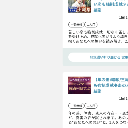
い恋も強制成就≫
結論
1回 
一部無料
二人用
苦しい恋も強制成就｜切なく苦し
を受け止め、成就へ向かうよう導き
抱くあなたへの想いを読み解き、2
お伝えしていきます。辛い恋を乗り
んでください。
邪気祓い祈り届ける 実
【年の差/略奪/三
も強制成就◆あの人
結論
1回 
一部無料
二人用
年の差、障害、恋人の存在……恋
ど、真実の絆が試されます。あの
る“あなたへの想い”と、2人をつ
み解くことで、二人の関係は大いに