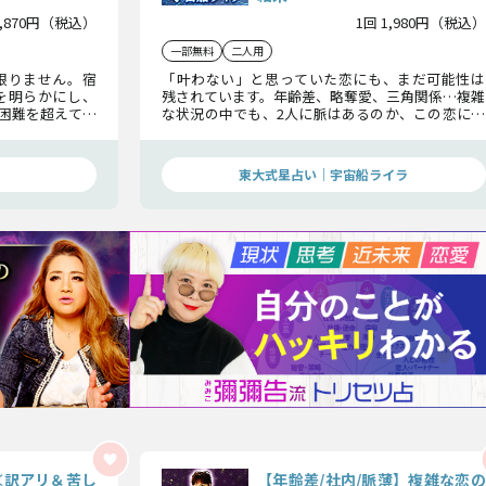
1,870円（税込）
1回 1,980円（税込）
一部無料
二人用
限りません。宿
「叶わない」と思っていた恋にも、まだ可能性は
を明らかにし、
残されています。年齢差、略奪愛、三角関係…複雑
困難を超えて成
な状況の中でも、2人に脈はあるのか、この恋に未
実の恋救済占で
来はあるのか徹底鑑定。逆転の鍵と結末を、今こ
そ知ってください。
東大式星占い｜宇宙船ライラ
≪訳アリ＆苦し
【年齢差/社内/脈薄】複雑な恋の