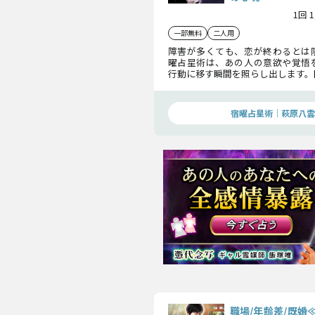
1回 
一部無料
二人用
障害が多くても、恋が終わるとは
曜占星術は、あの人の意欲や覚悟
行動に移す瞬間を照らし出します。
就へ向かうための道筋を示す、真
す。
宿曜占星術│萩原八雲
職場/年齢差/既婚