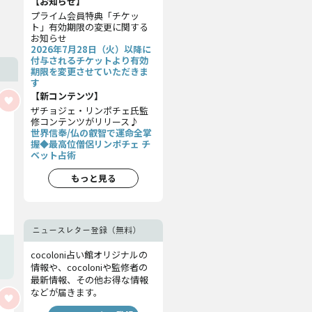
【お知らせ】
プライム会員特典「チケッ
ト」有効期限の変更に関する
お知らせ
2026年7月28日（火）以降に
付与されるチケットより有効
期限を変更させていただきま
す
【新コンテンツ】
ザチョジェ・リンポチェ氏監
修コンテンツがリリース♪
世界信奉/仏の叡智で運命全掌
握◆最高位僧侶リンポチェ チ
ベット占術
もっと見る
ニュースレター登録（無料）
cocoloni占い館オリジナルの
情報や、cocoloniや監修者の
最新情報、その他お得な情報
などが届きます。