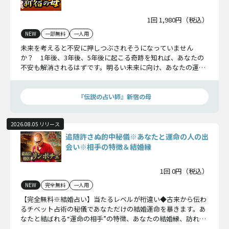
1回 1,980円（税込）
NEW
一部無料
一人用
未来を考えると不安に押しつぶされそうになっていません
か？ 1年後、3年後、5年後に起こる奇跡を知れば、あなたの
不安も解消されるはずです。明るい未来に向け、あなたの運命
を切り開いていきましょう。
『伝説の占い師』新宿の母
2026.08.05 リリース
追随許さぬ的中秘儀※あなたと運命の人の出
会い※相手の特徴＆結婚縁
1回 0円（税込）
NEW
完全無料
一人用
【完全無料※結婚占い】当たるレベルが桁違い◆古来から伝わ
るチベット占術の秘儀であなただけの結婚運命を暴きます。あ
なたと結ばれる“運命の相手”の特徴、あなたの結婚縁、訪れる
出会いをお確かめください。