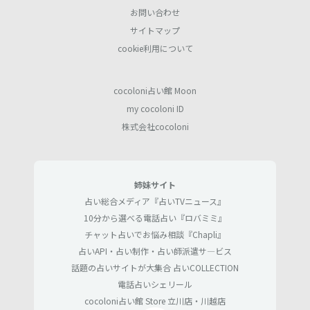
お問い合わせ
サイトマップ
cookie利用について
cocoloni占い館 Moon
my cocoloni ID
株式会社cocoloni
姉妹サイト
占い総合メディア『占いTVニュース』
10分から選べる電話占い『ロバミミ』
チャット占いでお悩み相談『Chapli』
占いAPI・占い制作・占い師派遣サ―ビス
話題の占いサイトが大集合 占いCOLLECTION
電話占いシェリール
cocoloni占い館 Store 立川店・川越店