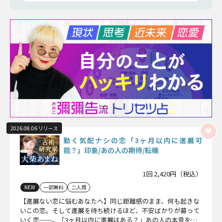
2026.08.06 リリース
動く気配ナシの恋「3ヶ月以内に進展可
能？」印象/あの人の期待/転機
1回 2,420円（税込）
NEW
一部無料
二人用
【進展ない恋に悩むあなたへ】同じ距離感のまま、何も起きな
いこの恋。そして進展を待ち続けるほど、不安ばかりが募って
いく恋──。「3ヶ月以内に進展はある？」あの人の本音を読