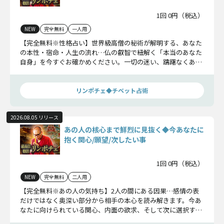
1回 0円（税込）
NEW
完全無料
一人用
【完全無料※性格占い】世界級高僧の秘術が解明する、あなた
の本性・宿命・人生の流れ…仏の叡智で紐解く「本当のあなた
自身」を今すぐお確かめください。一切の迷い、躊躇なくあな
たの運命を暴き尽くします。
リンポチェ◆チベット占術
2026.08.05 リリース
あの人の核心まで鮮烈に見抜く◆今あなたに
抱く関心/願望/次したい事
1回 0円（税込）
NEW
完全無料
二人用
【完全無料※あの人の気持ち】2人の間にある因果…感情の表
だけではなく奥深い部分から相手の本心を読み解きます。今あ
なたに向けられている関心、内面の欲求、そして次に選択する
行動までを明らかにしましょう。