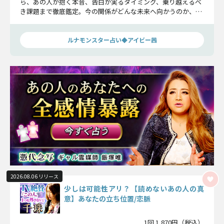
ら、あの人が抱く本音、告白が実るタイミング、乗り越えるべ
き課題まで徹底鑑定。今の関係がどんな未来へ向かうのか、そ
の最終関係をズバリ読み解きます。
ルナモンスター占い◆アイビー茜
2026.08.06 リリース
少しは可能性アリ？【読めないあの人の真
意】あなたの立ち位置/恋脈
1回 1,870円（税込）