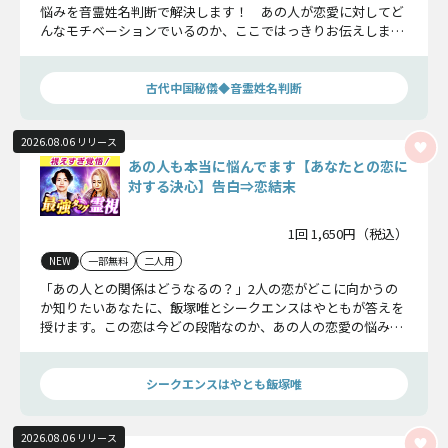
悩みを音霊姓名判断で解決します！ あの人が恋愛に対してど
んなモチベーションでいるのか、ここではっきりお伝えしまし
ょう！
古代中国秘儀◆音霊姓名判断
2026.08.06 リリース
あの人も本当に悩んでます【あなたとの恋に
対する決心】告白⇒恋結末
1回 1,650円（税込）
NEW
一部無料
二人用
「あの人との関係はどうなるの？」2人の恋がどこに向かうの
か知りたいあなたに、飯塚唯とシークエンスはやともが答えを
授けます。この恋は今どの段階なのか、あの人の恋愛の悩みと
は？ そしてあの人はどんな決心をして、どんな告白をするの
かも全てお伝えしますよ。
シークエンスはやとも飯塚唯
2026.08.06 リリース