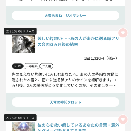
み解き、進展の可能性を探ります。
大柴あまね｜ジオマンシー
2026.08.06 リリース
苦しい片想い……あの人が密かに送る脈アリ
の合図/3ヵ月後の結末
1回 1,320円（税込）
NEW
一部無料
二人用
先の見えない片想いに苦しむあなたへ。あの人の些細な言動に
隠された本音と、密かに送る脈アリのサインを紐解きます。3
ヵ月後、2人の関係がどう変化していくのか、その兆しを一緒
に見ていきましょう。
天穹の神託タロット
2026.08.06 リリース
彼の心を救い癒しているあなたの言葉・意外
とダメージを与えてる言葉