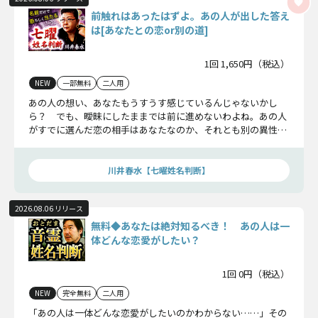
前触れはあったはずよ。あの人が出した答え
は[あなたとの恋or別の道]
1回 1,650円（税込）
NEW
一部無料
二人用
あの人の想い、あなたもうすうす感じているんじゃないかし
ら？ でも、曖昧にしたままでは前に進めないわよね。あの人
がすでに選んだ恋の相手はあなたなのか、それとも別の異性な
のか……この恋の結論をお伝えするわね。
川井春水【七曜姓名判断】
2026.08.06 リリース
無料◆あなたは絶対知るべき！ あの人は一
体どんな恋愛がしたい？
1回 0円（税込）
NEW
完全無料
二人用
「あの人は一体どんな恋愛がしたいのかわからない……」その