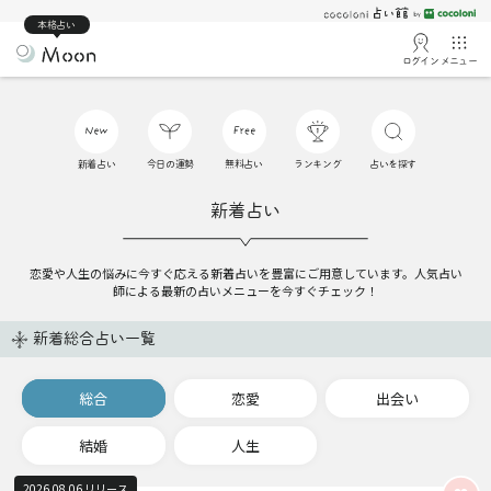
本格占い
ログイン
メニュー
新着占い
今日の運勢
無料占い
ランキング
占いを探す
新着占い
恋愛や人生の悩みに今すぐ応える新着占いを豊富にご用意しています。人気占い
師による最新の占いメニューを今すぐチェック！
新着総合占い一覧
総合
恋愛
出会い
結婚
人生
2026.08.06 リリース