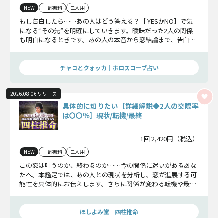
NEW
一部無料
二人用
もし告白したら……あの人はどう答える？【 YESかNO】で気
になる“その先”を明確にしていきます。曖昧だった2人の関係
も明白になるときです。あの人の本音から恋結論まで、告白前
に知っておきたい現状を届けます。
チャコとクォッカ｜ホロスコープ占い
2026.08.06 リリース
具体的に知りたい【詳細解説◆2人の交際率
は〇〇％】現状/転機/最終
1回 2,420円（税込）
NEW
一部無料
二人用
この恋は叶うのか、終わるのか……今の関係に迷いがあるあな
たへ。本鑑定では、あの人との現状を分析し、恋が進展する可
能性を具体的にお伝えします。さらに関係が変わる転機や最終
的な結末まで、詳細に解析します。
ほしよみ堂｜四柱推命