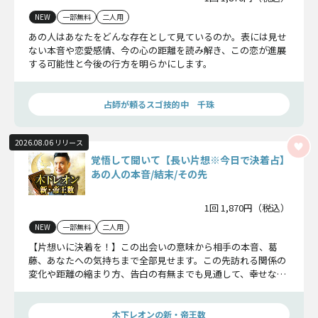
NEW
一部無料
二人用
あの人はあなたをどんな存在として見ているのか。表には見せ
ない本音や恋愛感情、今の心の距離を読み解き、この恋が進展
する可能性と今後の行方を明らかにします。
占師が頼るスゴ技的中 千珠
2026.08.06 リリース
覚悟して聞いて【長い片想※今日で決着占】
あの人の本音/結末/その先
1回 1,870円（税込）
NEW
一部無料
二人用
【片想いに決着を！】この出会いの意味から相手の本音、葛
藤、あなたへの気持ちまで全部見せます。この先訪れる関係の
変化や距離の縮まり方、告白の有無までも見通して、幸せな未
来へとナビゲートいたします。
木下レオンの新・帝王数