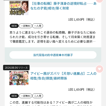
【仕事の転機】藤子渾身の逆境好転占……あ
なたの才能/成功/築く財産
1回 1,650円（税込）
NEW
一部無料
一人用
思うように進まない今こそ運命の転換期。藤子があなたに秘め
られた才能、成功を引き寄せる転機、そして将来築く財産運ま
で徹底鑑定します。逆境を追い風へ変えるために必要な選択と
行動を明らかにしましょう。
当代屈指の的中透視◆木村藤子
2026.08.06 リリース
アイビー茜がズバリ【片想い進展占】二人の
相性/告白/課題/最終関係
1回 1,650円（税込）
NEW
一部無料
二人用
この恋、進展する可能性はある？アイビー茜が二人の相性か