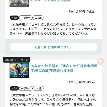
1回 1,320円（税込）
NEW
一部無料
二人用
【女性専用メニュー】彼はあなたの言葉に、日々心救われてい
るようです。また逆に、あなただからこそダメージを受ける言
葉も……。進展を望むならぜひ知っておいてくださいね。
近藤千歳【三摩耶オラクル】
2026.08.06 リリース
あなたと彼を繋ぐ「運命」を可視化◆相愛
度/無二の絆/不思議な共通点
1回 1,540円（税込）
NEW
一部無料
二人用
【女性専用メニュー】2人が引き寄せられたのは、目に見えな
い強い糸があるからです。重なり合う価値観や、魂レベルでの
相性を解明。2人の絆がいかに強固なものか、客観的な証拠を