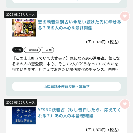
2026.08.06 リリース
恋の執着決別占い◆想い続けた先に幸せあ
る？あの人の本心＆最終関係
1回 1,870円（税込）
NEW
一部無料
二人用
【このまま好きでいて大丈夫？】気になる恋の進展占。気にな
るあの人の恋愛観、本心、そして2人がどうなっていくのかを
視ていきます。押さえておきたい関係変化のチャンス、未来の
2人の姿もハッキリ伝えます！
山倭厭魏◆運命反転・算命学
2026.08.06 リリース
YESNO決着占（もし告白したら、応えてく
れる？）あの人の本音/恋結論
1回 1,870円（税込）