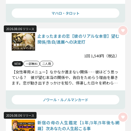
お見せします。
マハロ・タロット
2026.08.06 リリース
止まったままの恋【彼のリアルな本音】望む
関係/告白/進展への決定打
1回 1,540円（税込）
NEW
一部無料
二人用
【女性専用メニュー】なかなか進まない関係……彼はどう思っ
ている？ 彼が望む本当の関係や、告白をためらう理由を暴き
ます。恋が動き出すきっかけを知り、停滞した日々を終わらせ
ましょう。
ノワール・ルノルマンカード
2026.08.06 リリース
新宿の母の人生鑑定【1年/3年/5年後も網
羅】次あなたの人生起こる事