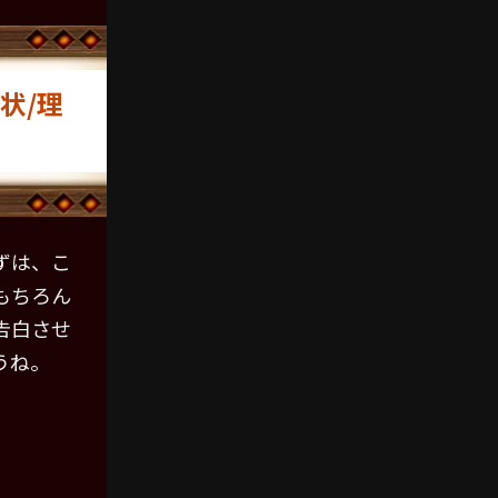
状/理
ずは、こ
もちろん
告白させ
うね。