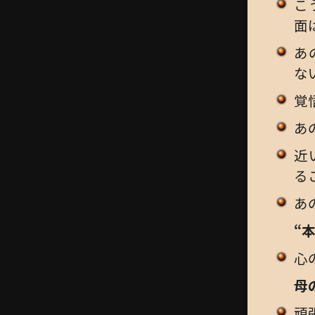
こ
面
あ
な
覚
あ
近
る
あ
“
心
母
頑