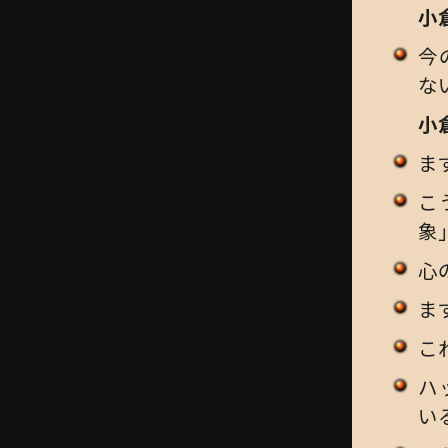
小
今
な
小
ま
こ
象
心
ま
こ
ハ
い