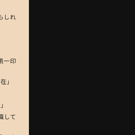
もしれ
」
第一印
存在」
像」
識して