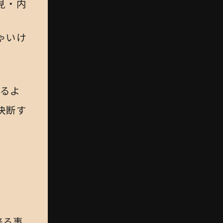
見・内
ゃいけ
」
えるよ
決断す
来る事