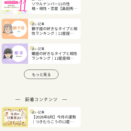
ソウルナンバー11の性
格・相性・恋愛【島田秀平
の誕生日占い】
占い記事
獅子座の好きなタイプと相
性ランキング｜12星座相
性占い
占い記事
蠍座の好きなタイプと相性
ランキング｜12星座相性
占い
もっと見る
新着コンテンツ
占い記事
【2026年8月】今月の運勢
｜つきむらこうの12星座
占い