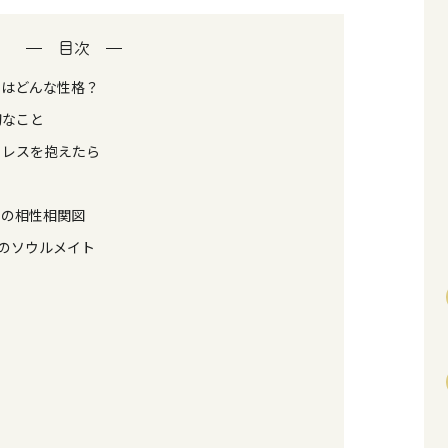
目次
」はどんな性格？
切なこと
トレスを抱えたら
」の相性相関図
0点のソウルメイト