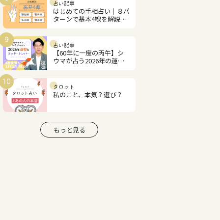
占い記事
はじめての手相占い｜８パ
ターンで基本4線を解説！
あなたの才能と恋愛運は？
9
占い記事
【60年に一度の丙午】シ
ウマが占う2026年の運勢
とラッキーナンバー
10
タロット
私のこと、本気？遊び？
もっと見る