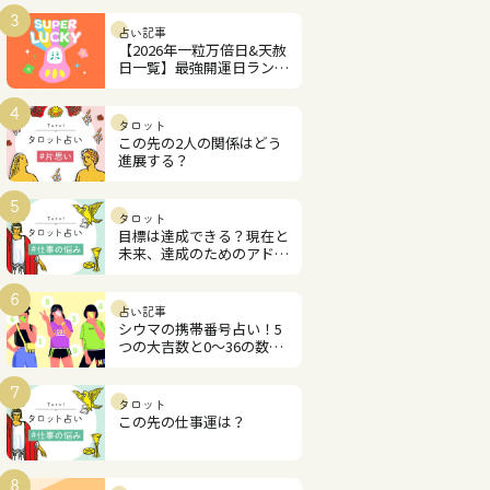
3
占い記事
【2026年一粒万倍日&天赦
日一覧】最強開運日ランキ
ング
4
タロット
この先の2人の関係はどう
進展する？
5
タロット
目標は達成できる？現在と
未来、達成のためのアドバ
イス
6
占い記事
シウマの携帯番号占い！5
つの大吉数と0～36の数字
解説
7
タロット
この先の仕事運は？
8