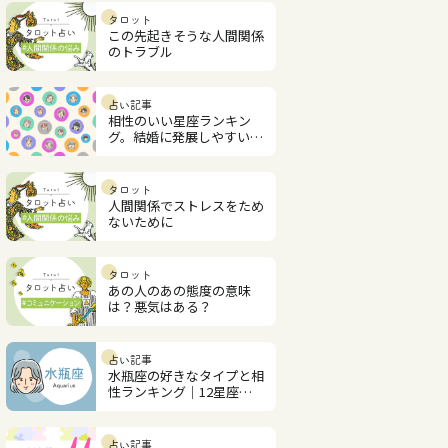
タロット
この先起きそうな人間関係
のトラブル
占い記事
相性のいい星座ランキン
グ。結婚に発展しやすい星
座も解説
タロット
人間関係でストレスをため
ないために
タロット
あの人のあの態度の意味
は？悪気はある？
占い記事
水瓶座の好きなタイプと相
性ランキング｜12星座相
性占い
占い記事