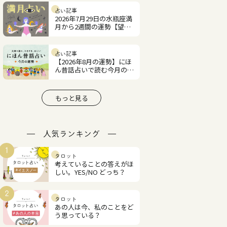
占い記事
2026年7月29日の水瓶座満
月から2週間の運勢【望月
紫匂の12星座占い】
占い記事
【2026年8月の運勢】にほ
ん昔話占いで読む今月の占
い
もっと見る
人気ランキング
1
タロット
考えていることの答えがほ
しい。YES/NO どっち？
2
タロット
あの人は今、私のことをど
う思っている？