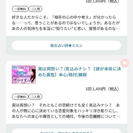
1回 1,650円（税込）
一部無料
二人用
好きな人だからこそ、「相手の心の中や考え」が分かったら
な……って、思うことがあるのではないでしょうか。あなたが
あの人の気持ちを本当に“知りたい”と思い、覚悟があるのなら
今、その真実を全て明かします。
秘石占い師◆ミルン
実は両想い？/見込みナシ？【彼が本命に決
めた異性】本心/格付/展開
1回 1,430円（税込）
一部無料
二人用
実は両想い？ それともこの恋続けても全く見込みナシ？ あ
の人が既に心に決めている恋愛対象をハッキリ浮き彫りにし、
あなたへの本心や異性としての格付、今後の恋展開について深
く鑑定していきましょう。