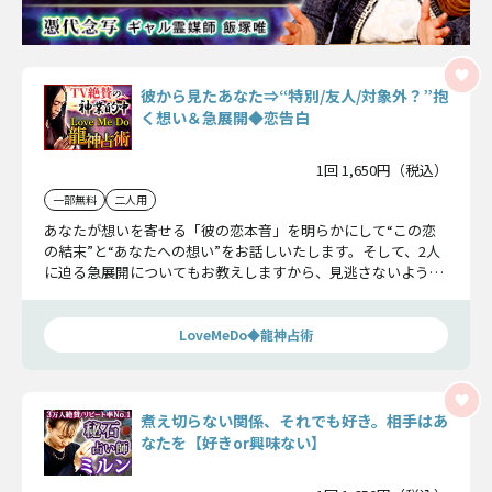
彼から見たあなた⇒“特別/友人/対象外？”抱
く想い＆急展開◆恋告白
1回 1,650円（税込）
一部無料
二人用
あなたが想いを寄せる「彼の恋本音」を明らかにして“この恋
の結末”と“あなたへの想い”をお話しいたします。そして、2人
に迫る急展開についてもお教えしますから、見逃さないように
してくださいね。
LoveMeDo◆龍神占術
煮え切らない関係、それでも好き。相手はあ
なたを【好きor興味ない】