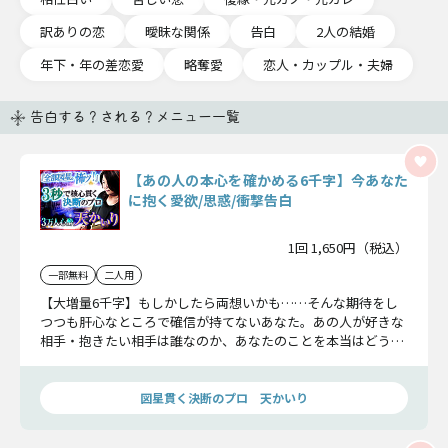
訳ありの恋
曖昧な関係
告白
2人の結婚
年下・年の差恋愛
略奪愛
恋人・カップル・夫婦
告白する？される？メニュー一覧
【あの人の本心を確かめる6千字】今あなた
に抱く愛欲/思惑/衝撃告白
1回 1,650円（税込）
一部無料
二人用
【大増量6千字】もしかしたら両想いかも……そんな期待をし
つつも肝心なところで確信が持てないあなた。あの人が好きな
相手・抱きたい相手は誰なのか、あなたのことを本当はどう思
っているのか、確かめましょう。
図星貫く決断のプロ 天かいり