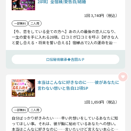
28項】全宿縁/愛告白/結婚
1回 3,740円（税込）
一部無料
二人用
【今、恋をしている全ての方へ】あの人の最後の恋人になり、
一生の愛を手に入れる28項。口コミが口コミを呼ぶ【好きな人
と愛し合える・将来を誓い合える】宿縁占で2人の運命を辿り
抜き、永遠の絆をつなぎます。
口伝秘術継承◆吉田ルナ
本当はこんなに好きなのに……彼があなたに
言わない想いと告白12項SP
1回 1,650円（税込）
一部無料
二人用
自分ばっかり好きみたい……辛い片想いをしているあなたに知
ってほしい事。それは、彼が胸に秘めているあなたへの想い。
本当はこんなに好きなのに……言いたいけど言えない本心と、