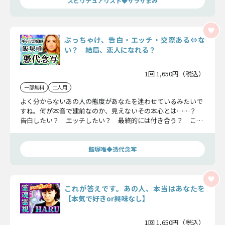
スピリチュアリスト◆サラサまみ
ぶっちゃけ、告白・エッチ・交際ある⇔な
い？ 結局、恋人になれる？
1回 1,650円（税込）
一部無料
二人用
よく分からないあの人の態度があなたを迷わせているみたいで
すね。何が本音で建前なのか、見えないその本心とは……？
告白したい？ エッチしたい？ 最終的には付き合う？ この
恋の全ての可能性を飯塚唯が明かします！
飯塚唯◆憑代念写
これが答えです。あの人、本当はあなたを
【本気で好きor興味なし】
1回 1,650円（税込）