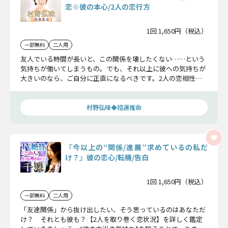
恋※彼の本心/2人の恋行方
1回 1,650円（税込）
一部無料
二人用
友人でいる時間が長いと、この関係を壊したくない……という
気持ちが働いてしまうもの。でも、それ以上に彼への気持ちが
大きいのなら、ご自分に正直になるべきです。2人の恋相性を
明らかにしていきましょう。
村野弘味◆招運推命
『今以上の“関係/進展”求めているの私だ
け？』彼の恋心/転機/告白
1回 1,650円（税込）
一部無料
二人用
「友達関係」から抜け出したい、そう思っているのはあなただ
け？ それとも彼も？【2人を取り巻く恋状況】を詳しく鑑定