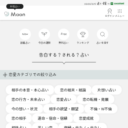
本格占い
ログイン
メニュー
新着占い
今日の運勢
無料占い
ランキング
占いを探す
告白する？される？占い
恋愛カテゴリでの絞り込み
相手の本音・本心占い
恋の結末・結論
片想い占い
恋の行方・未来占い
恋愛占い
恋の転機・発展
今の想い・状況
相手の欲望・願望
不倫・W不倫
恋の相手
運命・宿命・宿縁
恋愛成就
相性占い
苦しい恋
復縁・元カノ・元カレ