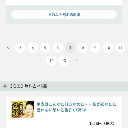
2人が辿る未来をお見せします。
星乃エナ 和名霊韻術
7
<
3
4
5
6
8
9
10
11
12
13
>
【恋愛】無料占い5選
本当はこんなに好きなのに……彼があなたに
言わない想いと告白12項SP
1回 0円（税込）