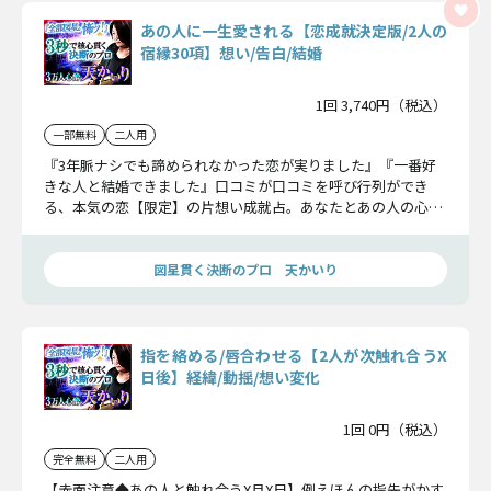
あの人に一生愛される【恋成就決定版/2人の
宿縁30項】想い/告白/結婚
1回 3,740円（税込）
一部無料
二人用
『3年脈ナシでも諦められなかった恋が実りました』『一番好
きな人と結婚できました』口コミが口コミを呼び行列ができ
る、本気の恋【限定】の片想い成就占。あなたとあの人の心を
繋ぎ、一生愛される縁を結びます。
図星貫く決断のプロ 天かいり
指を絡める/唇合わせる【2人が次触れ合うX
日後】経緯/動揺/想い変化
1回 0円（税込）
完全無料
二人用
【赤面注意◆あの人と触れ合うX月X日】例えほんの指先がかす