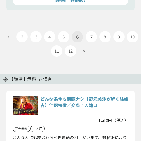
数秘術｜野元美沙
6
<
2
3
4
5
7
8
9
10
11
12
>
【結婚】無料占い5選
どんな条件も問題ナシ【野元美沙が解く結婚
占】伴侶特徴／交際／入籍日
1回 0円（税込）
完全無料
一人用
どんな人にも結ばれるべき運命の相手がいます。数秘術により