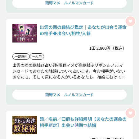
雨野マメ ルノルマンカード
出雲の國の縁結び鑑定｜あなたが出会う運命
の相手◆出会い/相性/入籍
1回 2,860円（税込）
一部無料
一人用
出雲の國の縁結び占い師/雨野マメが宿縁結ぶリボンルノルマ
ンカードであなたの結婚について占います。今お相手がいない
あなたも、そして気になる人がいるあなたも、結婚にむけて運
命を引き寄せていきましょう。
雨野マメ ルノルマンカード
顔／名前／口癖も詳細解明【あなたの運命の
相手断定】出会い時期⇒結婚