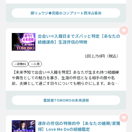
えしましょう。これでもう迷うことはありませんよ。
鏡リュウジ◆究極のコンプリート西洋占星術
出会い⇒入籍日までズバッと特定【あなたの
結婚運命】生涯伴侶の特徴
1回 2,750円（税込）
一部無料
一人用
【未来予知で出会い⇒入籍を特定】あなたが生まれ持つ結婚縁
や異性としての魅力を暴き、生涯の伴侶となる相手の顔や名
前、夫婦として過ごす日々についても明らかにします。あなた
を幸せな結婚へと導きましょう。
霊能者TOMOMOの未来透視
運命の伴侶の特徴的中【あなたの婚期/愛獲
得】Love Me Doの結婚鑑定