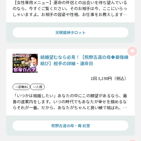
【女性専用メニュー】運命の伴侶との出会いを待ち望んでいる
のなら、今すぐご覧ください。そのお相手は今、ここにいらっ
しゃいますよ。お相手の容姿や性格、お仕事をお教えしますの
で、ぜひ見つけてあげてくださいね。
天眼龍神タロット
結婚望むなら必見！【熊野古道の母◆最強縁
結び】相手の詳細・運命日
1回 3,190円（税込）
一部無料
一人用
「いつかは結婚したい」あなたの中にこの願望があるなら、最
善の道案内をします。いつの時代でもあなたが幸せを掴めるな
らそれが一番。だから、あなたがちゃんと良い縁で結ばれ、運
命の相手と巡り合うことができるよう、恋の始まりや結婚まで
の運命をすべてお話しするわ。
熊野古道の母・庵 妃慧