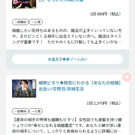
1回 880円（税込）
一部無料
一人用
結婚したい気持ちはあるものの、婚活が上手くいっていない方
や、まだピンとくる相手に出会えていない方へ。婚活はタイミ
ングが重要です！ ただやみくもに行動しても上手くいかない
時期があります。運命の歯車が噛み合う【最強の婚活ルート】
を水晶玉子が伝授いたします。
水晶玉子◆寿ゾーン占い
婚期ピタリ◆精密にわかる【あなたの結婚】
出会い/交際日/夫婦生活
1回 2,970円（税込）
一部無料
一人用
【運命の相手の特徴も婚期もピタリ】女性誌でも連載を持つ鏡
リュウジの“幸せになれる結婚鑑定”です。あなたと縁が深い運
命の相手について、しっかりと見極められるように詳細にお伝