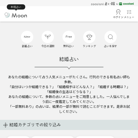
本格占い
ログイン
メニュー
新着占い
今日の運勢
無料占い
ランキング
占いを探す
結婚占い
あなたの結婚について占う人気メニューがたくさん。行列のできる有名占い師も
多数。
「自分はいつか結婚できる？」「結婚相手はどんな人？」「結婚する時期は？」
「結婚後の生活はどうなる？」
あなたの結婚について、多数の占いメニューをご用意しました。一人悩んでしま
う前に一度鑑定してみてください。
「一部無料あり」の占いは、結果の一部が無料で読むことができます。是非お試
しください。
結婚カテゴリでの絞り込み