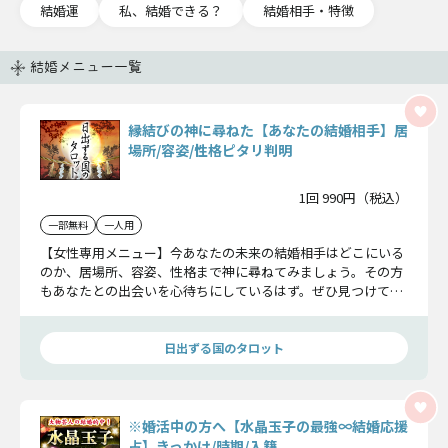
結婚運
私、結婚できる？
結婚相手・特徴
結婚メニュー一覧
縁結びの神に尋ねた【あなたの結婚相手】居
場所/容姿/性格ピタリ判明
1回 990円（税込）
一部無料
一人用
【女性専用メニュー】今あなたの未来の結婚相手はどこにいる
のか、居場所、容姿、性格まで神に尋ねてみましょう。その方
もあなたとの出会いを心待ちにしているはず。ぜひ見つけてあ
げてください。
日出ずる国のタロット
※婚活中の方へ【水晶玉子の最強∞結婚応援
占】きっかけ/時期/入籍