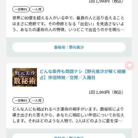
1回 1,980円（税込）
一部無料
一人用
世界に80億を超える人がいる中で、最良の人と巡り会えること
はまさに奇跡です。その奇跡となる「出会い」を見逃さないよ
う、あなたの運命の人の特徴、いつどこで出会うのかを明らか
にします。その時が訪れた際に運命を受け止められるよう、今
から心の準備を始めましょう。
数秘術｜野元美沙
どんな条件も問題ナシ【野元美沙が解く結婚
占】伴侶特徴／交際／入籍日
1回 2,860円（税込）
一部無料
一人用
どんな人にも結ばれるべき運命の相手がいます。数秘術により
導き出された答えから、あなたに相応しい伴侶についてお伝え
します。それはどのような人物で、2人はどのように愛を深
め、どのような夫婦として家庭を築いていくのでしょうか。そ
の詳細をお確かめ下さい。