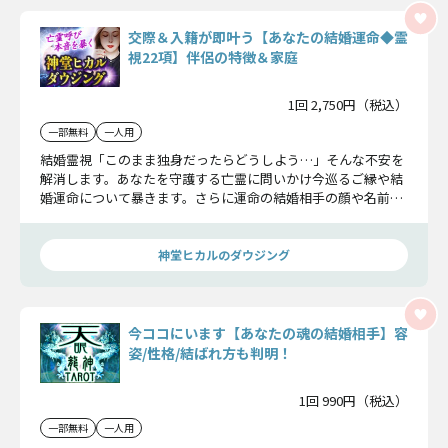
交際＆入籍が即叶う【あなたの結婚運命◆霊
視22項】伴侶の特徴＆家庭
1回 2,750円（税込）
一部無料
一人用
結婚霊視「このまま独身だったらどうしよう…」そんな不安を
解消します。あなたを守護する亡霊に問いかけ今巡るご縁や結
婚運命について暴きます。さらに運命の結婚相手の顔や名前な
どの特徴も明確にしましょう。
神堂ヒカルのダウジング
今ココにいます【あなたの魂の結婚相手】容
姿/性格/結ばれ方も判明！
1回 990円（税込）
一部無料
一人用