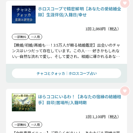
ホロスコープで精密解明【あなたの愛結婚全
録】生涯伴侶/入籍日/幸せ
1回 2,860円（税込）
一部無料
一人用
【晩婚/初婚/再婚も…！3.5万人が頼る結婚鑑定】出会いのチャ
ンスはいつだって存在しています。この人……好きかもしれな
い――。自然な流れで愛し、そして愛され、結婚に導かれるあなた
の特別な愛運命。ホロスコープを読み解けばその運命すべてが
解読できます。丁寧に、あなただけに与えられた幸せを読み解
いていきます。
チャコとクォッカ｜ホロスコープ占い
ほらココにいるわ！【あなたの宿縁の結婚相
手】目印/居場所/入籍時期
1回 1,100円（税込）
一部無料
一人用
【女性専用メニュー】ご安心ください！ あなたにも宿縁で定