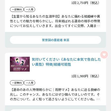
1回 2,750円（税込）
一部無料
一人用
【生霊から知るあなたの生涯伴侶】あなたに備わる結婚縁や異
性としての魅力を明らかにし、将来結ばれる運命の相手の特徴
についてお伝えしていきます。出会ってすぐに交際、入籍まで
を最速で実現させましょう。
常世国の霊能者 來巫
気付いてください《あなたに本気で告白した
い異性》特徴/結婚可能性
1回 1,980円（税込）
一部無料
一人用
【運命のあの人特徴明らかに｜雨野マメ】あなたに迫る良縁の
兆し。このチャンス、あなたにはぜひ掴んでほしいのです。そ
の方について、よく知って逃さないようにしてくださいね。い
くつかヒントをお教えします。