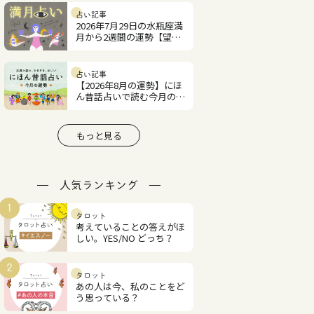
占い記事
2026年7月29日の水瓶座満
月から2週間の運勢【望月
紫匂の12星座占い】
占い記事
【2026年8月の運勢】にほ
ん昔話占いで読む今月の占
い
もっと見る
人気ランキング
1
タロット
考えていることの答えがほ
しい。YES/NO どっち？
2
タロット
あの人は今、私のことをど
う思っている？