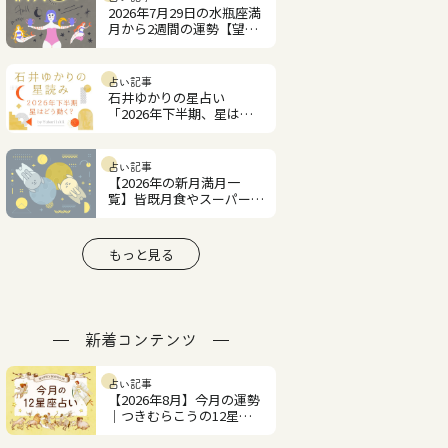
2026年7月29日の水瓶座満
月から2週間の運勢【望月
紫匂の12星座占い】
占い記事
石井ゆかりの星占い
「2026年下半期、星はど
う動く？」
占い記事
【2026年の新月満月一
覧】皆既月食やスーパーム
ーンはいつ？
もっと見る
新着コンテンツ
占い記事
【2026年8月】今月の運勢
｜つきむらこうの12星座
占い