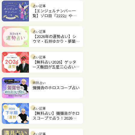
占い記事
【エンジェルナンバー一
覧】ゾロ目『2222』やツ
インレイ『1221』の意味
は？
占い記事
【2026年の運勢占い】シ
ウマ・石井ゆかり・夢葉ね
こが2026年を占います
占い記事
【無料占い2026】ゲッタ
ーズ飯田が五星三心占いで
見るあなたの運勢
特別占い
彌彌告のホロスコープ占い
占い記事
【無料占い】彌彌告がホロ
スコープで占う！2026年
下半期の運勢
占い記事