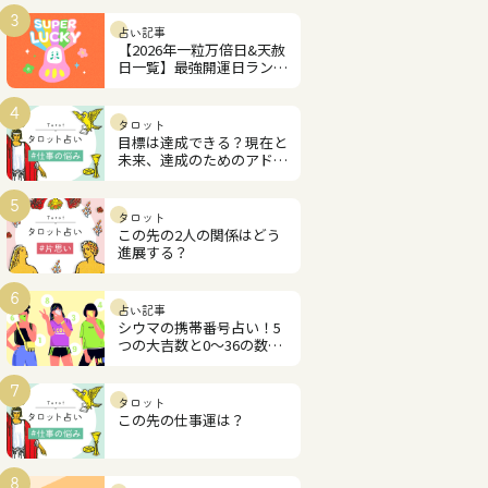
3
占い記事
【2026年一粒万倍日&天赦
日一覧】最強開運日ランキ
ング
4
タロット
目標は達成できる？現在と
未来、達成のためのアドバ
イス
5
タロット
この先の2人の関係はどう
進展する？
6
占い記事
シウマの携帯番号占い！5
つの大吉数と0～36の数字
解説
7
タロット
この先の仕事運は？
8