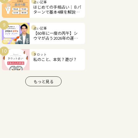
占い記事
はじめての手相占い｜８パ
ターンで基本4線を解説！
あなたの才能と恋愛運は？
9
占い記事
【60年に一度の丙午】シ
ウマが占う2026年の運勢
とラッキーナンバー
10
タロット
私のこと、本気？遊び？
もっと見る