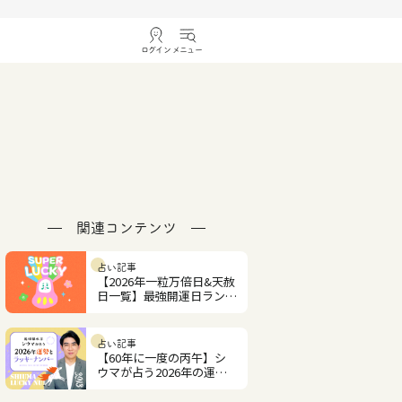
ログイン
メニュー
関連コンテンツ
占い記事
【2026年一粒万倍日&天赦
日一覧】最強開運日ランキ
ング
占い記事
【60年に一度の丙午】シ
ウマが占う2026年の運勢
とラッキーナンバー