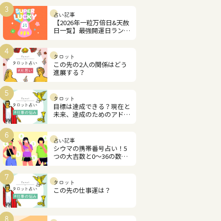
3
占い記事
【2026年一粒万倍日&天赦
日一覧】最強開運日ランキ
ング
4
タロット
この先の2人の関係はどう
進展する？
5
タロット
目標は達成できる？現在と
未来、達成のためのアドバ
イス
6
占い記事
シウマの携帯番号占い！5
つの大吉数と0～36の数字
解説
7
タロット
この先の仕事運は？
8