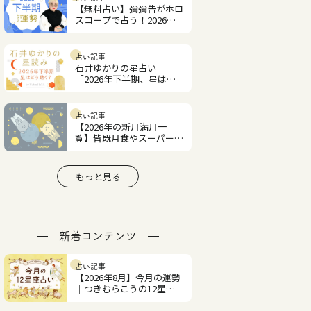
【無料占い】彌彌告がホロ
スコープで占う！2026年
下半期の運勢
占い記事
石井ゆかりの星占い
「2026年下半期、星はど
う動く？」
占い記事
【2026年の新月満月一
覧】皆既月食やスーパーム
ーンはいつ？
もっと見る
新着コンテンツ
占い記事
【2026年8月】今月の運勢
｜つきむらこうの12星座
占い