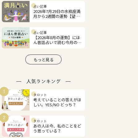
占い記事
2026年7月29日の水瓶座満
月から2週間の運勢【望月
紫匂の12星座占い】
占い記事
【2026年8月の運勢】にほ
ん昔話占いで読む今月の占
い
もっと見る
人気ランキング
1
タロット
考えていることの答えがほ
しい。YES/NO どっち？
2
タロット
あの人は今、私のことをど
う思っている？