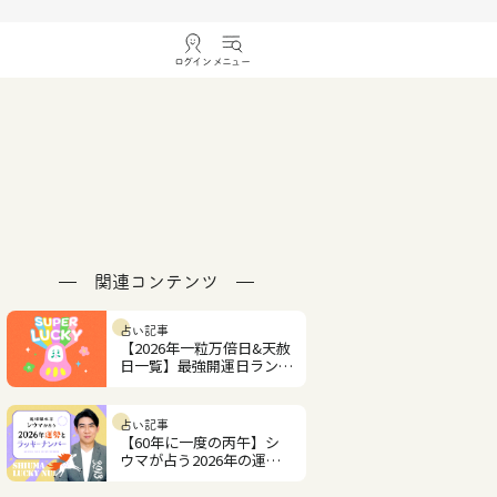
ログイン
メニュー
関連コンテンツ
占い記事
【2026年一粒万倍日&天赦
日一覧】最強開運日ランキ
ング
占い記事
【60年に一度の丙午】シ
ウマが占う2026年の運勢
とラッキーナンバー