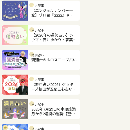
占い記事
【エンジェルナンバー一
覧】ゾロ目『2222』やツ
インレイ『1221』の意味
は？
占い記事
【2026年の運勢占い】シ
ウマ・石井ゆかり・夢葉ね
こが2026年を占います
特別占い
彌彌告のホロスコープ占い
占い記事
【無料占い2026】ゲッタ
ーズ飯田が五星三心占いで
見るあなたの運勢
占い記事
2026年7月29日の水瓶座満
月から2週間の運勢【望月
紫匂の12星座占い】
占い記事