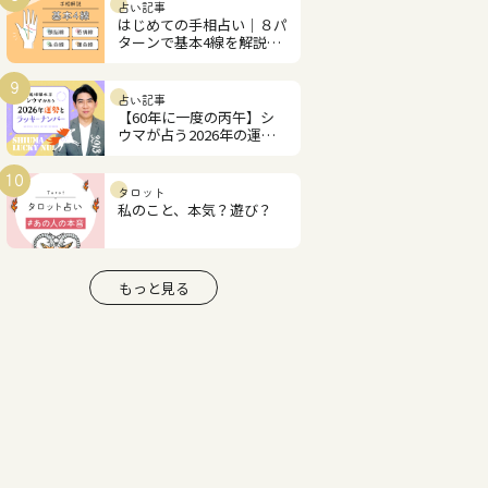
占い記事
はじめての手相占い｜８パ
ターンで基本4線を解説！
あなたの才能と恋愛運は？
9
占い記事
【60年に一度の丙午】シ
ウマが占う2026年の運勢
とラッキーナンバー
10
タロット
私のこと、本気？遊び？
もっと見る