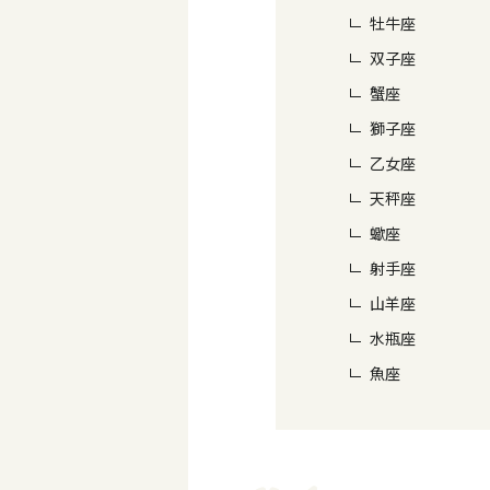
牡牛座
双子座
蟹座
獅子座
乙女座
天秤座
蠍座
射手座
山羊座
水瓶座
魚座