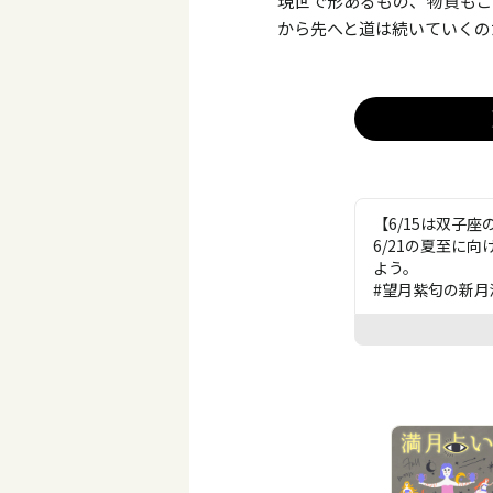
現世で形あるもの、物質もご
から先へと道は続いていくの
【6/15は双子
6/21の夏至に
よう。
#望月紫匂の新月