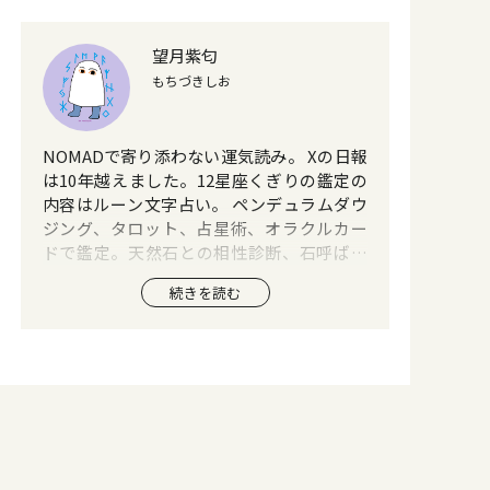
望月紫匂
もちづきしお
NOMADで寄り添わない運気読み。 Xの日報
は10年越えました。12星座くぎりの鑑定の
内容はルーン文字占い。 ペンデュラムダウ
ジング、タロット、占星術、オラクルカー
ドで鑑定。天然石との相性診断、石呼ばれ
鑑定で天然石との縁結びもしています。
続きを読む
VoCE WEB週報を日曜日に更新中。天然石・
猫・猛禽類推し。霊感は無し。生来の気功
使い。中国伝統気功と香功を学習中。先生
と呼ばないでー。