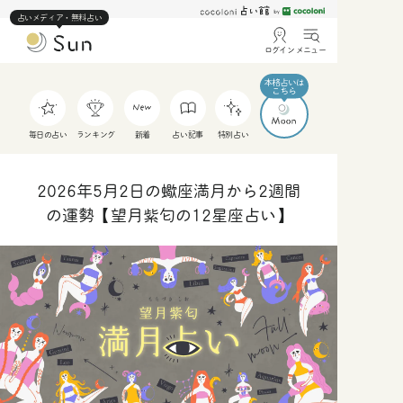
占いメディア・無料占い
ログイン
メニュー
毎日の占い
ランキング
新着
占い記事
特別占い
2026年5月2日の蠍座満月から2週間
の運勢【望月紫匂の12星座占い】
人
仕