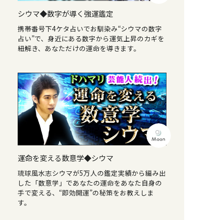
シウマ◆数字が導く強運鑑定
携帯番号下4ケタ占いでお馴染み“シウマの数字
占い”で、身近にある数字から運気上昇のカギを
紐解き、あなただけの運命を導きます。
運命を変える数意学◆シウマ
琉球風水志シウマが5万人の鑑定実績から編み出
した「数意学」であなたの運命をあなた自身の
手で変える、“即効開運”の秘策をお教えしま
す。