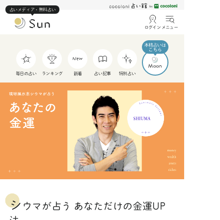
占いメディア・無料占い
ログイン
メニュー
毎日の占い
ランキング
新着
占い記事
特別占い
シ
ウマが占う あなただけの金運UP