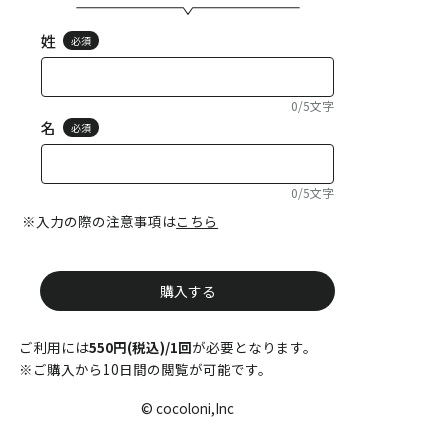
姓
必須
0/5文字
名
必須
0/5文字
※入力の際の注意事項は
こちら
購入する
ご利用には
550円(税込)/1回
が必要となります。
※ご購入から10日間の閲覧が可能です。
© cocoloni,Inc