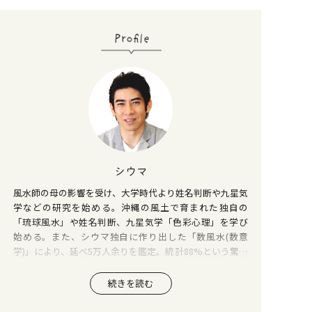
シウマ
風水師の母の影響を受け、大学時代より姓名判断や九星気
学などの研究を始める。沖縄の風土で育まれた独自の
「琉球風水」や姓名判断、九星気学「色彩心理」を学び
始める。また、シウマ独自に作り出した「数風水(数意
学)」により、延べ5万人余りを鑑定。統計88%という驚異
的な的中率が話題になる。 「数風水(数意学)」や「色彩心
理」などを組合わせたアドバイスにより、ビジネス・恋愛
続きを読む
など局面で有効な「運気アップ」へと導くのを得意とす
る。