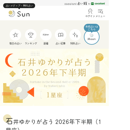
占いメディア・無料占い
ログイン
メニュー
毎日の占い
ランキング
新着
占い記事
特別占い
石
井ゆかりが占う 2026年下半期（1