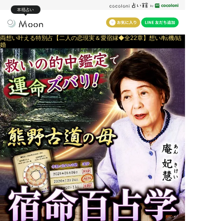
本格占い
両想い叶える特別占【二人の恋現実＆愛宿縁◆全22章】想い/転機/結
婚