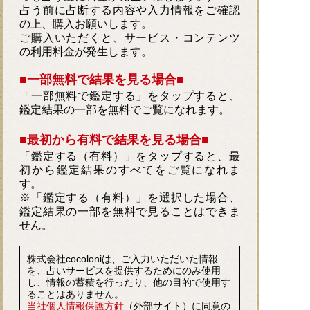
占う前に占断する内容や入力情報をご確認
の上、購入お願いします。
ご購入いただくと、サービス・コンテンツ
の利用料金が発生します。
■一部無料で結果を見る場合■
「一部無料で鑑定する」を
タップ
すると、
鑑定結果の一部を無料でご覧になれます。
■最初から有料で結果を見る場合■
「鑑定する（有料）」を
タップ
すると、最
初から鑑定結果のすべてをご覧になれま
す。
※「鑑定する（有料）」を選択した場合、
鑑定結果の一部を無料で見ることはできま
せん。
株式会社cocoloniは、ご入力いただいた情報
を、占いサービスを提供するためにのみ使用
し、情報の蓄積を行ったり、他の目的で使用す
ることはありません。
当社個人情報保護方針
（外部サイト）に同意の