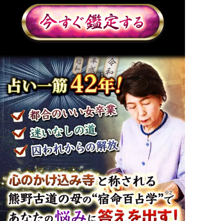
※1
※2