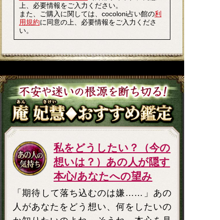
上、必要情報をご入力ください。
また、ご購入に関しては、cocoloni占い館の
利
用規約
に同意の上、必要情報をご入力くださ
い。
私をどうしたい？（今の
想いは？）あの人が隠す
本心/あなたへの望み
「期待して落ち込むのは嫌……」あの
人があなたをどう想い、何をしたいの