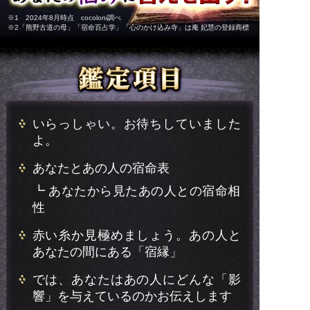
※1 2024年8月時点 cocoloni調べ
※2「熊野古道の母」「宿命百占学」「心のかけ込み寺」は庵 妃慧の登録商標
いらっしゃい。お待ちしていました
よ。
あなたとあの人の宿命表
┗ あなたから見たあの人との宿命相
性
赤い糸か見極めましょう。あの人と
あなたの間にある「宿縁」
では、あなたはあの人にどんな「影
響」を与えているのかお伝えします