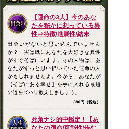
【運命の3人】今のあな
たを秘かに想っている異
性⇒特徴/進展性/結末
出会いがないと思い込んでいません
か？ 実は既にあなたを大好きな異性
がすぐそばにいます。その人物は、あ
なたがずっと思い描いていた運命の人
かもしれませんよ。今から、あなたが
【そばにある幸せ】を手に入れる最短
の道をズバリ教えしましょう。
880円（税込）
死角ナシ的中鑑定！【あ
なたの宿命/可能性/歩む