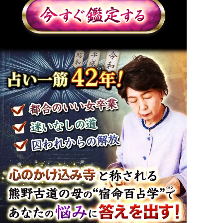
※1
※2