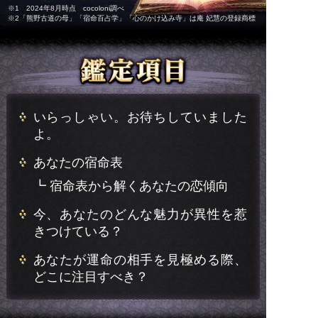
※1 2024年8月時点 cocoloni調べ
※2「熊野古道の母」「宿命百占学」「心のかけ込み寺」は庵 妃慧の登録商標
いらっしゃい。お待ちしていました
よ。
あなたの宿命表
┗ 宿命表から解くあなたの恋傾向
今、あなたのどんな魅力が異性を惹
きつけている？
あなたが運命の相手を見極める際、
どこに注目すべき？