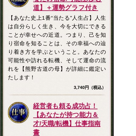
道】＋運勢グラフ付き
【あなた史上1番“当たる”人生占】人生
は自分らしく生き、今を大切にできる
ことが幸せへの近道。つまり、己を知
り宿命を知ることは、その幸福への辿
り着き方を学ぶということ。あなたの
可能性や訪れる転機、そして運命の流
れを【熊野古道の母】が詳細に鑑定い
たします！
3,740円（税込）
経営者も頼る成功占！
【あなたが持つ能力＆
才/天職/転機】仕事指南
書