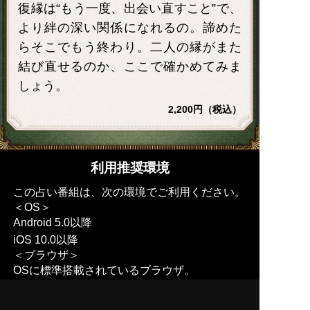
復縁は“もう一度、出会い直すこと”で、
より絆の深い関係になれるの。諦めた
らそこでもう終わり。二人の縁がまた
結び直せるのか、ここで確かめてみま
しょう。
2,200円（税込）
利用推奨環境
この占い番組は、次の環境でご利用ください。
＜OS＞
Android 5.0以降
iOS 10.0以降
＜ブラウザ＞
OSに標準搭載されているブラウザ。
※JavaScriptの設定をオンにしてご利用くださ
い。