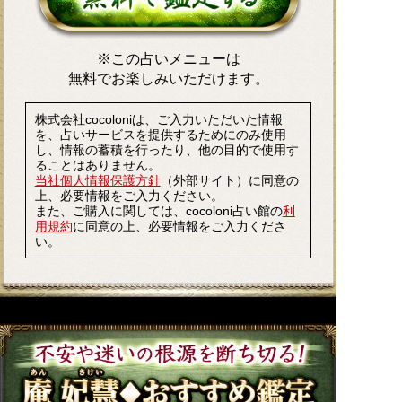
※この占いメニューは
無料でお楽しみいただけます。
株式会社cocoloniは、ご入力いただいた情報
を、占いサービスを提供するためにのみ使用
し、情報の蓄積を行ったり、他の目的で使用す
ることはありません。
当社個人情報保護方針
（外部サイト）に同意の
上、必要情報をご入力ください。
また、ご購入に関しては、cocoloni占い館の
利
用規約
に同意の上、必要情報をご入力くださ
い。