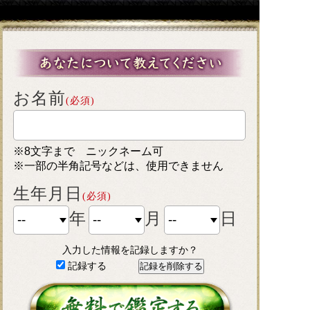
お名前
(必須)
※8文字まで ニックネーム可
※一部の半角記号などは、使用できません
生年月日
(必須)
年
月
日
入力した情報を記録しますか？
記録する