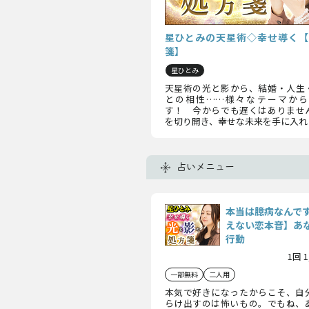
星ひとみの天星術◇幸せ導く【
箋】
星ひとみ
天星術の光と影から、結婚・人生
との相性……様々なテーマから
す！ 今からでも遅くはありませ
を切り開き、幸せな未来を手に入れ
占いメニュー
本当は臆病なんで
えない恋本音】あ
行動
1回 
一部無料
二人用
本気で好きになったからこそ、自
らけ出すのは怖いもの。でもね、