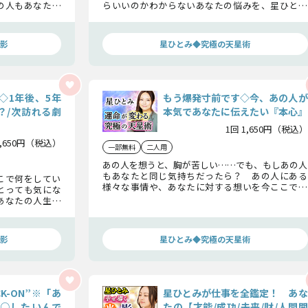
の人もあなたに
らいいのかわからないあなたの悩みを、星ひとみ
。それはね……
が解消します。あの人が抱く欲望、あなたに伝えて
くる想い、恋の結末まですべてお伝えしましょう。
影
星ひとみ◆究極の天星術
◇1年後、5年
もう爆発寸前です◇今、あの人が
？/次訪れる劇
本気であなたに伝えたい『本心』
1回 1,650円（税込）
1,650円（税込）
一部無料
二人用
あの人を想うと、胸が苦しい……でも、もしあの人
もあなたと同じ気持ちだったら？ あの人にある
こで何をしてい
様々な事情や、あなたに対する想いを今ここで暴
とっても気にな
露します。あの人が伝えたがっている想い、この恋
あなたの人生に
にまだ希望があるかどうか……あの人の今の「本
の詳細を、ひと
心」を、どうぞ知ってください。
影
星ひとみ◆究極の天星術
K-ON”※「あ
星ひとみが仕事を全鑑定！ あな
○したいんで
たの【才能/成功/未来/財/人間関