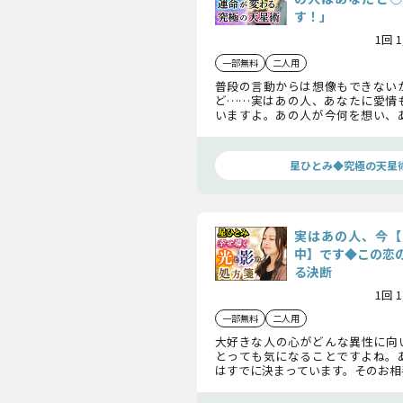
す！」
1回 
一部無料
二人用
普段の言動からは想像もできない
ど……実はあの人、あなたに愛情
いますよ。あの人が今何を想い、
たいのか……その本心を知れば、
一歩近づけるでしょう！
星ひとみ◆究極の天星
実はあの人、今【
中】です◆この恋
る決断
1回 
一部無料
二人用
大好きな人の心がどんな異性に向
とっても気になることですよね。
はすでに決まっています。そのお相
この恋はどうなっていくのか、あ
断をすべきか……星ひとみが、全