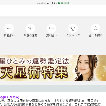
新着占い
今日の運勢
無料占い
ランキング
占いを探す
み(ほしひとみ)
20年。巫女の血筋を持つ家系に生まれ、オリジナル運勢鑑定法「天星術」
て、芸能人や政府関係者など多くの顧客を持ちながら、これまでに総勢2万