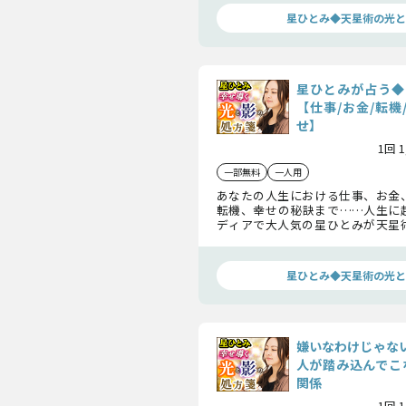
ます。
星ひとみ◆天星術の光と
星ひとみが占う◆
【仕事/お金/転機
せ】
1回 
一部無料
一人用
あなたの人生における仕事、お金
転機、幸せの秘訣まで……人生に
ディアで大人気の星ひとみが天星
ていきます。あなたの運命に何が起
を知ることで運命は良い方向へ変
す。
星ひとみ◆天星術の光と
嫌いなわけじゃな
人が踏み込んでこ
関係
1回 