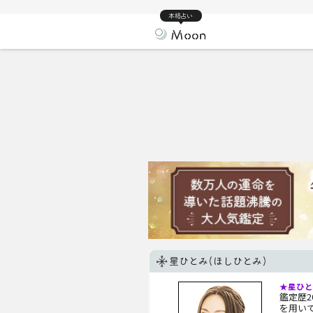
本格占い
星ひとみ(ほしひとみ)
★星ひと
鑑定歴
を用い