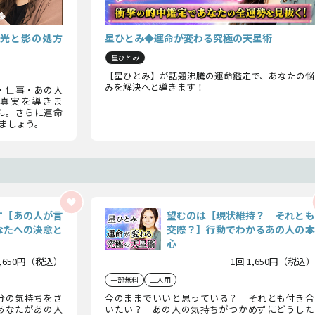
光と影の処方
星ひとみ◆運命が変わる究極の天星術
星ひとみ
【星ひとみ】が話題沸騰の運命鑑定で、あなたの悩
みを解決へと導きます！
・仕事・あの人
真実を導きま
ん。さらに運命
ましょう。
す【あの人が言
望むのは【現状維持？ それとも
なたへの決意と
交際？】行動でわかるあの人の本
心
1,650円（税込）
1回 1,650円（税込）
一部無料
二人用
分の気持ちをさ
今のままでいいと思っている？ それとも付き合
あなたがあの人
いたい？ あの人の気持ちがつかめずにどうした