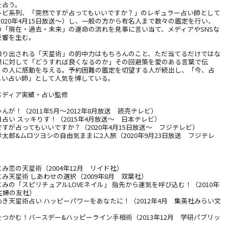
を占う。
レビ系列、「突然ですが占ってもいいですか？」のレギュラー占い師として
2020年4月15日放送〜）し、一般の方から有名人まで数々の鑑定を行い、
の「現在・過去・未来」の運命の流れを見事に言い当て、メディアやSNSな
反響を生む。
繰り出される「天星術」の的中力はもちろんのこと、ただ当てるだけではな
果に対して「どうすれば良くなるのか」その回避策を愛のある言葉で伝
くの人に感動を与える。予約困難の鑑定を切望する人が続出し、「今、占
しい占い師」として人気を博している。
メディア実績・占い監修
んが！（2011年5月〜2012年8月放送 読売テレビ）
占い スッキりす！（2015年4月放送〜 日本テレビ）
すが占ってもいいですか？（2020年4月15日放送〜 フジテレビ）
太郎&ムロツヨシの自由気ままに2人旅（2020年9月23日放送 フジテレ
】
み恋の天星術（2004年12月 リイド社）
み天星術 しあわせの選択（2009年8月 双葉社）
みの「スピリチュアルLOVEネイル」 指先から運気を呼び込む！（2010年
主婦の友社）
き天星術占い ハッピーパワーをあなたに！（2012年4月 集英社みらい文
つかむ！バースデー&ハッピーライン手相術（2013年12月 学研パブリッ
）