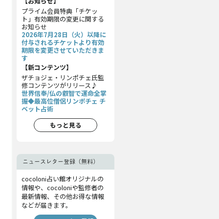
【お知らせ】
プライム会員特典「チケッ
ト」有効期限の変更に関する
お知らせ
2026年7月28日（火）以降に
付与されるチケットより有効
期限を変更させていただきま
す
【新コンテンツ】
ザチョジェ・リンポチェ氏監
修コンテンツがリリース♪
世界信奉/仏の叡智で運命全掌
握◆最高位僧侶リンポチェ チ
ベット占術
もっと見る
ニュースレター登録（無料）
cocoloni占い館オリジナルの
情報や、cocoloniや監修者の
最新情報、その他お得な情報
などが届きます。