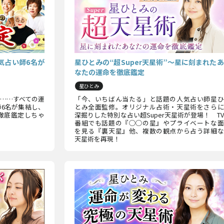
気占い師6名が
星ひとみの“超Super天星術”〜星に刻まれたあ
なたの運命を徹底鑑定
星ひとみ
……すべての運
「今、いちばん当たる」と話題の人気占い師星ひ
6名が集結し、
とみ全面監修。オリジナル占術・天星術をさらに
と徹底鑑定しちゃ
深掘りした特別な占い超Super天星術が登場！ TV
番組でも話題の『◯◯の星』やプライベートな面
を見る『裏天星』他、複数の観点から占う詳細な
天星術を再現！