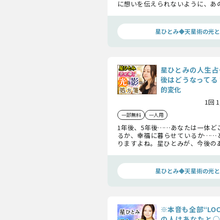
に想いを伝えられないように、あ
「言えずにいる本音」があるんです
星ひとみ◆天星術の光と
星ひとみの人生占
後はどうなってる
的変化
1回 
一部無料
一人用
1年後、5年後……あなたは一体ど
るか、幸福に暮らせているか……
りますよね。星ひとみが、今後の
ついて徹底鑑定！ あなたの運命
つひとつお伝えしていきますよ。
星ひとみ◆天星術の光と
※本音も全部“LOC
の人はあなたと○