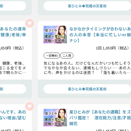
して本当の彼について教えますね。
影
星ひとみ◆究極の天星術
あなたの運命
なかなかタイミングが合わないあ
/健康/老後/幸
の人の本音【本当に忙しいor脈
ナシ】
1,650円（税込）
1回 1,650円（税込）
一部無料
二人用
、健康、老後、
気になるあの人。だけどなんだかいつも忙しそう
起こる全てをメ
でなかなか会えない、連絡もしづらい……あの人
術で明らかにし
に今、声をかけるのは迷惑？ 「落ち着いたら会
こるのか、それ
おう」は社交辞令？ そのまま信じて待っていて
わっていくので
大丈夫？ そんな不安を、星ひとみが解消いたし
ます。
影
星ひとみ◆究極の天星術
いんです。あの
星ひとみが【あなたの適職】をズ
ない理由/望む
バリ鑑定！ 潜在能力/注意/才能
開花
1,650円（税込）
1回 1,650円（税込）