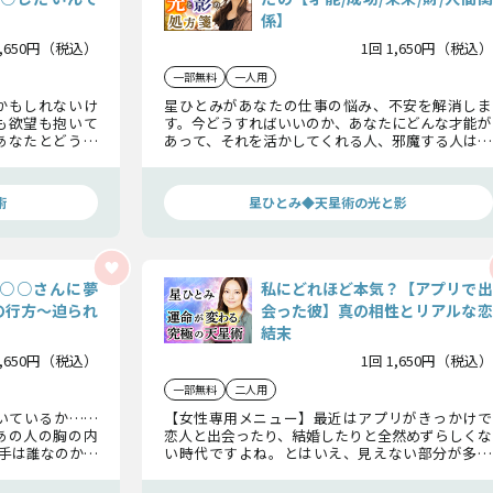
係】
1,650円（税込）
1回 1,650円（税込）
一部無料
一人用
かもしれないけ
星ひとみがあなたの仕事の悩み、不安を解消しま
も欲望も抱いて
す。今どうすればいいのか、あなたにどんな才能が
あなたとどうし
あって、それを活かしてくれる人、邪魔する人は誰
恋の成就により
なのか。そして成功の前触れから手に入れる結
果、最終的に成す財産まで、あなたの仕事について
のすべてを鑑定します。
術
星ひとみ◆天星術の光と影
○○さんに夢
私にどれほど本気？【アプリで出
の行方〜迫られ
会った彼】真の相性とリアルな恋
結末
1,650円（税込）
1回 1,650円（税込）
一部無料
二人用
いているか……
【女性専用メニュー】最近はアプリがきっかけで
あの人の胸の内
恋人と出会ったり、結婚したりと全然めずらしくな
手は誰なのか、
い時代ですよね。とはいえ、見えない部分が多く
なたはどんな決
てちょっと特殊。やっぱり不安になってしまいま
てお伝えいたし
すよね。そんなあなたへ、これから二人の相性そ