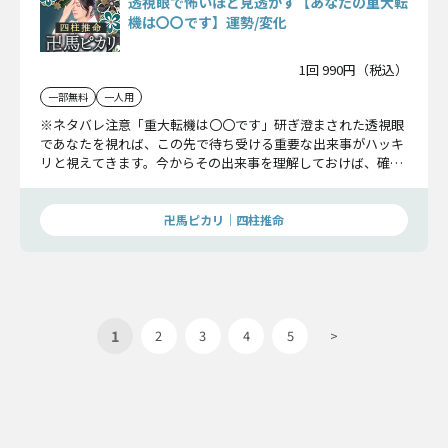
透視眼で怖いほど見透かす【あなたの重大転
機は〇〇です】運勢/変化
1回 990円（税込）
一部無料
一人用
※ネタバレ注意「重大転機は〇〇です」研ぎ澄まされた透視眼
であなたを視れば、この先で待ち受ける重要な出来事がハッキ
リと視えてきます。今からその出来事を理解しておけば、確実
にチャンスをモノに出来るはず――。未来で後悔しないためにも是
非ご自身の目でご確認下さい。
卍馬ピカリ｜四柱推命
1
2
3
4
5
>