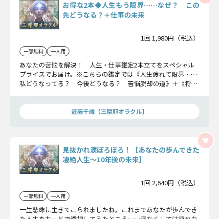
お得な2本◆人生もう限界……なぜ？ この
先どうなる？＋仕事の未来
1回 1,980円（税込）
一部無料
一人用
あなたの苦悩を解決！ 人生・仕事鑑定2本立てをスペシャル
プライスでお届け。※こちらの鑑定では《人生疲れて限界……
私どうなってる？ 今後どうなる？ 苦悩脱却の道》＋《将来
不安……今の仕事、辞めるor続ける？ 成功できる「天職」も
伝授》の2本をお得に占えます。
近藤千歳【三摩耶オラクル】
見抜かれ涙ぽろぽろ！【あなたの歩んできた
凄絶人生〜10年後の未来】
1回 2,640円（税込）
一部無料
一人用
一生懸命に生きてこられましたね。これまであなたが歩んでき
た人生をカードで透視してみたところ……涙なくしては語れな