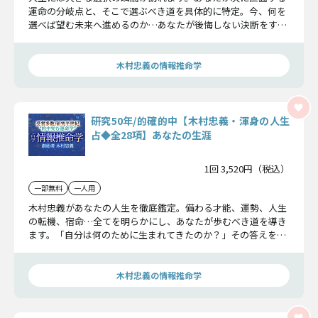
運命の分岐点と、そこで選ぶべき道を具体的に特定。今、何を
選べば望む未来へ進めるのか…あなたが後悔しない決断をする
ための指針をお伝えします。
木村忠義の情報推命学
研究50年/的確的中【木村忠義・渾身の人生
占◆全28項】あなたの生涯
1回 3,520円（税込）
一部無料
一人用
木村忠義があなたの人生を徹底鑑定。備わる才能、運勢、人生
の転機、宿命…全てを明らかにし、あなたが歩むべき道を導き
ます。「自分は何のために生まれてきたのか？」その答えを、
この鑑定で見つけてください。
木村忠義の情報推命学