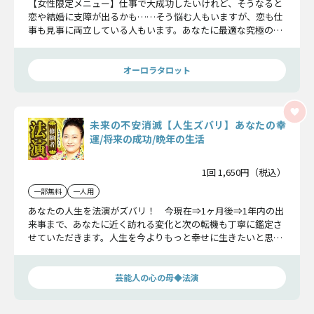
【女性限定メニュー】仕事で大成功したいけれど、そうなると
恋や結婚に支障が出るかも……そう悩む人もいますが、恋も仕
事も見事に両立している人もいます。あなたに最適な究極の両
立法を知ってくださいね。
オーロラタロット
未来の不安消滅【人生ズバリ】あなたの幸
運/将来の成功/晩年の生活
1回 1,650円（税込）
一部無料
一人用
あなたの人生を法演がズバリ！ 今現在⇒1ヶ月後⇒1年内の出
来事まで、あなたに近く訪れる変化と次の転機も丁寧に鑑定さ
せていただきます。人生を今よりもっと幸せに生きたいと思っ
ている方は、迷わずお進みください。
芸能人の心の母◆法演