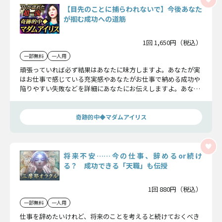
【目先のことに捕らわれないで】今後あなた
が掴む成功への道筋
1回 1,650円（税込）
一部無料
一人用
頑張っていれば必ず結果はあなたに味方しますよ。あなたが実
はお仕事で感じている充実感やあなたがお仕事で納める成功や
陥りやすい失敗などを詳細にあなたにお伝えしますよ。あなた
に訪れる大きな試練を上手く乗り越えて、自分の成功に繋げて
いきましょうね。
奇跡的中◆マダムアイリス
将来不安……今の仕事、辞めるor続け
る？ 成功できる「天職」も伝授
1回 880円（税込）
一部無料
一人用
仕事を辞めたいけれど、将来のことを考えると続けておくべき