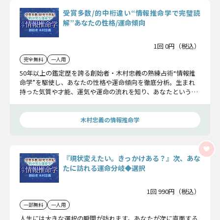
受賞多数/的中桁違い“情報推命学で完璧読
解”あなたの性格/運命傾向
1回 0円（税込）
完全無料
一人用
50年以上の鑑定歴を誇る創始者・木村忠義の熟練占術“情報推
命学”を駆使し、あなたの性格や運命傾向を徹底分析。生まれ
持った気質や才能、運気や運命の流れを知り、あなたという人
物を完全読解していきます。
木村忠義の情報推命学
『現状変えたい。きっかけある？』次、あな
たに訪れる運命分岐◆選択
1回 990円（税込）
一部無料
一人用
人生には大きな選択の瞬間が訪れます。あなたが次に直面する