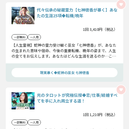
代々伝承の秘蔵霊力【七神徳香が暴く】あな
たの生涯25項◆転機/晩年
1回 3,410円（税込）
一部無料
一人用
【人生霊視】蛇神の霊力受け継ぐ巫女「七神徳香」が、あなた
の生まれた意味や宿命、今後の重要転機、晩年の姿まで、人生
の全てをお伝えします。あなたはどんな生涯を送るのか…ここ
でお確かめください。
現実暴く◆蛇神の巫女 七神徳香
光のタロットが究極伝授◆恋/仕事/結婚すべ
てを手に入れ両立する道！
1回 1,210円（税込）
一部無料
一人用