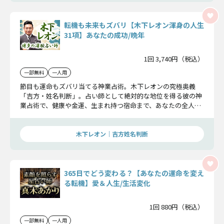
転機も未来もズバリ【木下レオン渾身の人生
31項】あなたの成功/晩年
1回 3,740円（税込）
一部無料
一人用
節目も運命もズバリ当てる神業占術。木下レオンの究極奥義
「吉方・姓名判断」。占い師として絶対的な地位を得る彼の神
業占術で、健康や金運、生まれ持つ宿命まで、あなたの全人生
を明らかに。あなたがより幸せに生きる為の人生の道しるべを
この鑑定でお確かめください。
木下レオン｜吉方姓名判断
365日でどう変わる？【あなたの運命を変え
る転機】愛＆人生/生活変化
1回 880円（税込）
一部無料
一人用