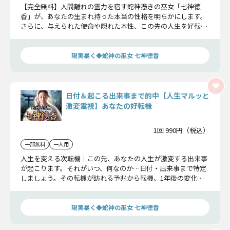
【完全無料】人間離れの霊力を宿す蛇神憑きの巫女「七神徳
香」が、あなたの生まれ持った本当の性格を明らかにします。
さらに、与えられた使命や隠れた本性、この先の人生を好転さ
せるカギをお教えします。
現実暴く◆蛇神の巫女 七神徳香
日付＆起こる出来事まで的中【人生マルッと
激変霊視】あなたの好転機
1回 990円（税込）
一部無料
一人用
人生を変える次転機｜この先、あなたの人生が激変する出来事
が起こります。それがいつ、何なのか…日付・出来事まで特定
しましょう。その転機が訪れる予兆から転機、1年後の変化ま
で詳しく明らかにします。
現実暴く◆蛇神の巫女 七神徳香