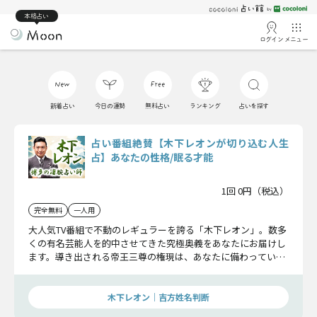
本格占い
ログイン
メニュー
新着占い
今日の運勢
無料占い
ランキング
占いを探す
占い番組絶賛【木下レオンが切り込む人生
占】あなたの性格/眠る才能
1回 0円（税込）
完全無料
一人用
大人気TV番組で不動のレギュラーを誇る「木下レオン」。数多
くの有名芸能人を的中させてきた究極奥義をあなたにお届けし
ます。導き出される帝王三尊の権現は、あなたに備わっている
本質や、眠る才能。自分自身でもまだ気付かなかった運命につ
いて的確に教えて下さいます。
木下レオン｜吉方姓名判断