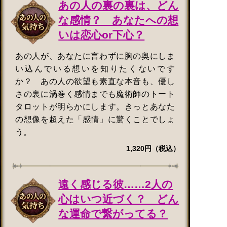
あの人の裏の裏は、どん
な感情？ あなたへの想
いは恋心or下心？
あの人が、あなたに言わずに胸の奥にしま
い込んでいる想いを知りたくないです
か？ あの人の欲望も素直な本音も、優し
さの裏に渦巻く感情までも魔術師のトート
タロットが明らかにします。きっとあなた
の想像を超えた「感情」に驚くことでしょ
う。
1,320円（税込）
遠く感じる彼……2人の
心はいつ近づく？ どん
な運命で繋がってる？