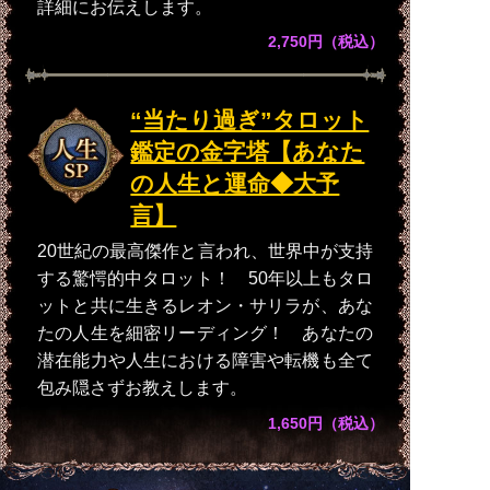
詳細にお伝えします。
2,750円（税込）
“当たり過ぎ”タロット
鑑定の金字塔【あなた
の人生と運命◆大予
言】
20世紀の最高傑作と言われ、世界中が支持
する驚愕的中タロット！ 50年以上もタロ
ットと共に生きるレオン・サリラが、あな
たの人生を細密リーディング！ あなたの
潜在能力や人生における障害や転機も全て
包み隠さずお教えします。
1,650円（税込）