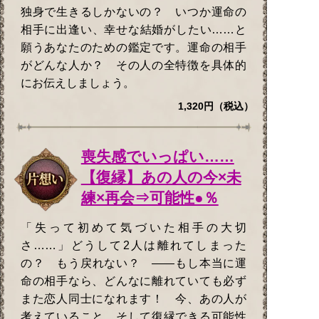
独身で生きるしかないの？ いつか運命の
相手に出逢い、幸せな結婚がしたい……と
願うあなたのための鑑定です。運命の相手
がどんな人か？ その人の全特徴を具体的
にお伝えしましょう。
1,320円（税込）
喪失感でいっぱい……
【復縁】あの人の今×未
練×再会⇒可能性●％
「失って初めて気づいた相手の大切
さ……」どうして2人は離れてしまった
の？ もう戻れない？ ——もし本当に運
命の相手なら、どんなに離れていても必ず
また恋人同士になれます！ 今、あの人が
考えていること、そして復縁できる可能性