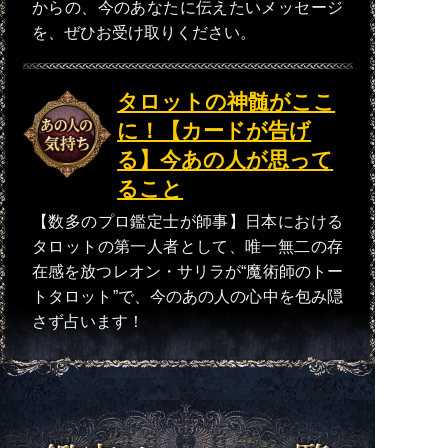
からの、今のあなたに伝えたいメッセージ
を、ぜひお受け取りください。
タロットの神髄がここ
に！【カードが告げ
る】今あの人が思って
ること
【数多のプロ鑑定士が師事】日本における
タロットの第一人者として、唯一無二の存
在感を放つレオン・サリラが“魔術師のトー
トタロット”で、今のあの人の心中を包み隠
さず占います！