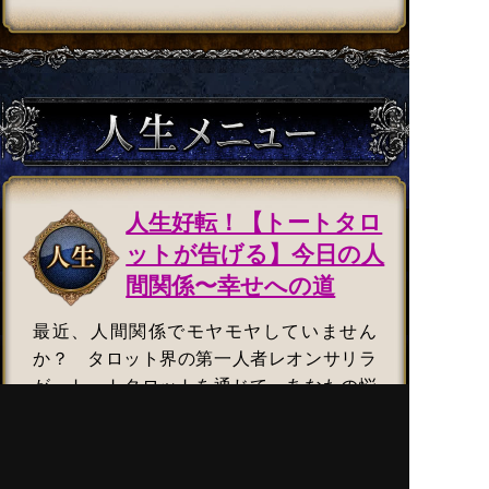
人生好転！【トートタロ
ットが告げる】今日の人
間関係〜幸せへの道
最近、人間関係でモヤモヤしていません
か？ タロット界の第一人者レオンサリラ
が、トートタロットを通じて、あなたの悩
みを解決します。家族や友人との関係改善
から、幸せへと導く人物についてまで。対
人運を好転させ、運気アップへとつなげま