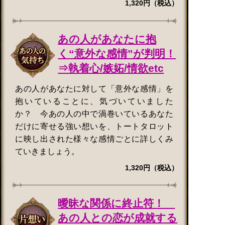
1,320円（税込）
あの人があなたに抱
く“意外な感情”が判明！
⇒執着心/嫉妬/情欲etc
あの人があなたに対して「意外な感情」を
抱いていることに、気づいていました
か？ 今あの人の中で渦巻いているあなた
だけに寄せる強い想いを、トートタロット
に映し出された様々な感情ごとに詳しくみ
ていきましょう。
1,320円（税込）
曖昧な関係に終止符！
あの人との恋が成就する