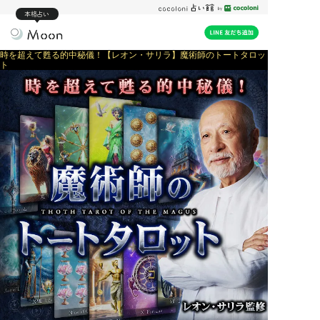
本格占い
時を超えて甦る的中秘儀！【レオン・サリラ】魔術師のトートタロッ
ト