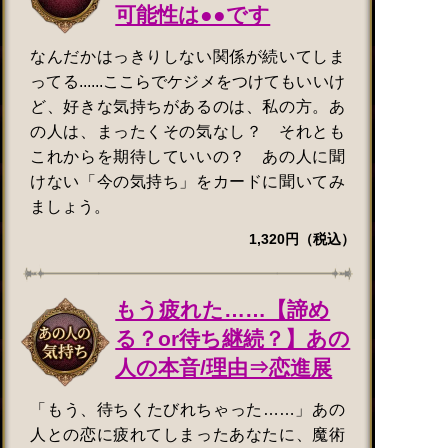
可能性は●●です
なんだかはっきりしない関係が続いてしま
ってる......ここらでケジメをつけてもいいけ
ど、好きな気持ちがあるのは、私の方。あ
の人は、まったくその気なし？ それとも
これからを期待していいの？ あの人に聞
けない「今の気持ち」をカードに聞いてみ
ましょう。
1,320円（税込）
もう疲れた……【諦め
る？or待ち継続？】あの
人の本音/理由⇒恋進展
「もう、待ちくたびれちゃった……」あの
人との恋に疲れてしまったあなたに、魔術