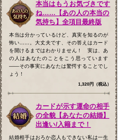
本当はもうお気づきです
ね……【あの人の本当の
気持ち】全項目最終版
本当は分かっているけど、真実を知るのが
怖い……。大丈夫です、その答えはカード
を開けるまではわかりません！ 実は、あ
の人はあなたのことをこう思っています
——その事実にあなたは驚愕することでし
ょう！
1,320円（税込）
カードが示す運命の相手
の全貌【あなたの結婚】
出逢い/入籍まで！
結婚相手はおろか恋人もできない私は一生