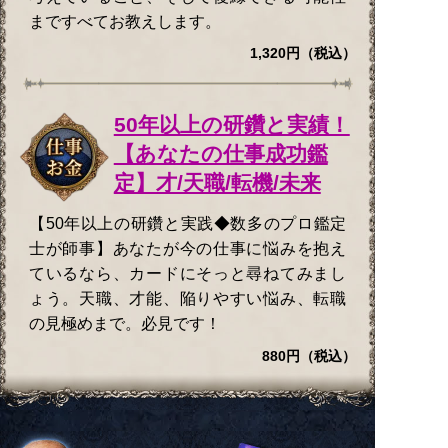
まですべてお教えします。
1,320円（税込）
50年以上の研鑽と実績！
【あなたの仕事成功鑑
定】才/天職/転機/未来
【50年以上の研鑽と実践◆数多のプロ鑑定
士が師事】あなたが今の仕事に悩みを抱え
ているなら、カードにそっと尋ねてみまし
ょう。天職、才能、陥りやすい悩み、転職
の見極めまで。必見です！
880円（税込）