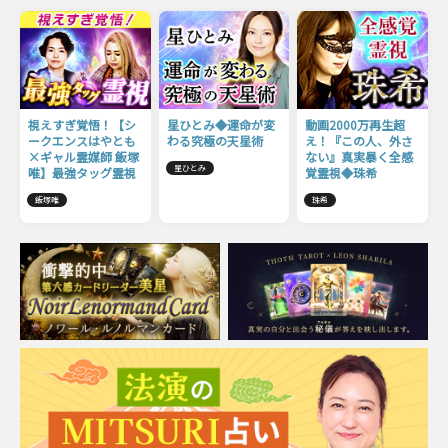
視えすぎ覚悟！【シ
星ひとみ◆運命が変
動画2000万再生超
ークエンスはやとも
わる究極の天星術
え！『この人、外さ
×ギャル霊媒師 飯塚
ない』真実暴く全感
星ひとみ
唯】最強タッグ霊視
覚霊視◆珠希
飯塚唯
珠希