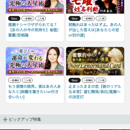
New
New
一部無料
二人用
一部無料
二人用
進展ナシ＝ウザがられてる？
前触れはあったはずよ。あの人
【あの人の今の気持ち】秘密/
が出した答えは[あなたとの恋
葛藤/恋結論
or別の道]
New
一部無料
二人用
一部無料
二人用
もう我慢の限界。実はあの人あ
止まったままの恋【彼のリアル
なたと[距離を置きたいor付き
な本音】望む関係/告白/進展へ
合いたい]
の決定打
ピックアップ特集