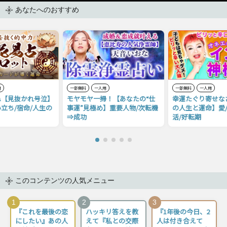
あなたへのおすすめ
用
一部無料
一人用
一部無料
一人用
ね【見抜かれ号泣】
モヤモヤ一掃！【あなたの“仕
幸運たぐり寄せな
立ち/宿命/人生の
事運”見極め】重要人物/次転機
の人生と運命】愛/
⇒成功
活/好転期
このコンテンツの人気メニュー
1
2
3
『これを最後の恋
ハッキリ答えを教
『1年後の今日、2
にしたい』あの人
えて『私との交際
人は付き合えて