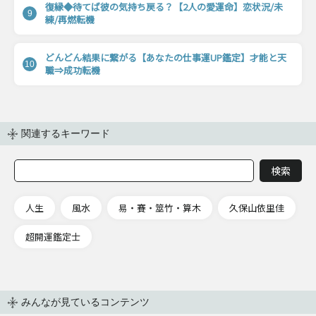
復縁◆待てば彼の気持ち戻る？【2人の愛運命】恋状況/未
9
練/再燃転機
どんどん結果に繋がる【あなたの仕事運UP鑑定】才能と天
10
職⇒成功転機
関連するキーワード
人生
風水
易・賽・筮竹・算木
久保山依里佳
超開運鑑定士
みんなが見ているコンテンツ