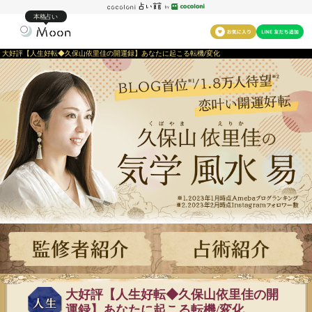
本格占い
大好評【人生好転◆久保山依里佳の開運録】あなたに起こる転機/変化
大好評【人生好転◆久保山依里佳の開
運録】あなたに起こる転機/変化