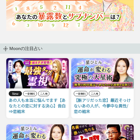
Moonの注目占い
New
一部無料
二人用
一部無料
二人用
あの人も本当に悩んでます【あ
【脈アリだった恋】最近そっけ
なたとの恋に対する決心】告白
ないあの人が、今夢中な異性/
⇒恋結末
恋の結末