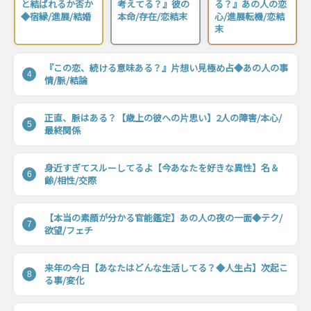
と結ばれるか否か
考えてる？』彼の
る？』あの人の恋
◆宿縁/進展/結婚
本命/存在/恋結末
心/進展転機/恋結
末
『この恋、続ける意味ある？』片想い見極め占◆あの人の事
4
情/脈/結論
正直、脈はある？【歳上の彼への片思い】2人の障害/本心/
5
最終関係
身近すぎてスルーしてるよ【今あなたを好きな異性】名＆
6
齢/相性/交際
【本当の素顔が分かる官能鑑定】あの人の夜の一面◆テク/
7
欲望/フェチ
来年の今日【あなたはどんな生活してる？◆人生占】次起こ
8
る事/変化